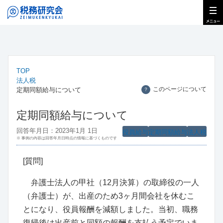
TOP
法人税
このページについて
定期同額給与について
？
定期同額給与について
回答年月日：2023年1月 1日
役員給与
定期同額給与
法人税
※ 事例の内容は回答年月日時点の情報に基づくものです
[質問]
弁護士法人の甲社（12月決算）の取締役の一人
（弁護士）が、出産のため3ヶ月間会社を休むこ
とになり、役員報酬を減額しました。当初、職務
復帰後は出産前と同額の報酬を支払う予定でいま