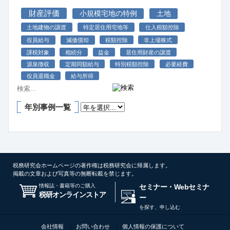
財産評価
小規模宅地の特例
土地
土地建物の譲渡
特定居住用宅地等
仕入税額控除
役員給与
減価償却
税額控除
非上場株式
課税対象
相続分
益金
居住用財産の譲渡
源泉徴収
定期同額給与
特別税額控除
必要経費
役員退職金
給与所得
年別事例一覧
税務研究会ホームページの著作権は税務研究会に帰属します。
掲載の文章および写真等の無断転載を禁じます。
情報誌・書籍等のご購入
セミナー・Webセミナ
税研オンラインストア
ー
を探す、申し込む
会社情報
お問い合わせ
個人情報の保護について