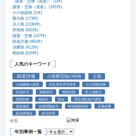
",譲渡・交換（資産）" (1件)
譲渡・交換（資産） (181件)
その他諸税 (1件)
贈与税 (173件)
法人税 (1330件)
所得税 (602件)
譲渡・交換 (147件)
財産評価 (482件)
消費税 (412件)
相続税 (620件)
人気のキーワード
財産評価
小規模宅地の特例
土地
土地建物の譲渡
特定居住用宅地等
仕入税額控除
役員給与
減価償却
税額控除
非上場株式
課税対象
相続分
益金
居住用財産の譲渡
源泉徴収
定期同額給与
特別税額控除
必要経費
役員退職金
給与所得
年別事例一覧