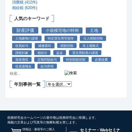
消費税 (412件)
相続税 (620件)
人気のキーワード
財産評価
小規模宅地の特例
土地
土地建物の譲渡
特定居住用宅地等
仕入税額控除
役員給与
減価償却
税額控除
非上場株式
課税対象
相続分
益金
居住用財産の譲渡
源泉徴収
定期同額給与
特別税額控除
必要経費
役員退職金
給与所得
年別事例一覧
税務研究会ホームページの著作権は税務研究会に帰属します。
掲載の文章および写真等の無断転載を禁じます。
情報誌・書籍等のご購入
セミナー・Webセミナ