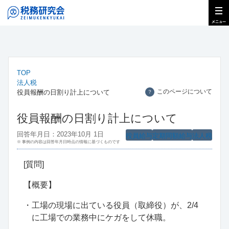
TOP
法人税
このページについて
役員報酬の日割り計上について
？
役員報酬の日割り計上について
回答年月日：2023年10月 1日
役員給与
定期同額給与
法人税
※ 事例の内容は回答年月日時点の情報に基づくものです
[
質問
]
【概要】
・工場の現場に出ている役員（取締役）が、
2/4
に工場での業務中にケガをして休職。