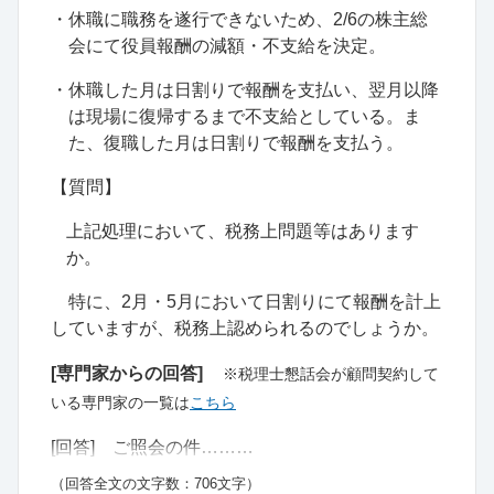
・休職に職務を遂行できないため、
2/6
の株主総
会にて役員報酬の減額・不支給を決定。
・休職した月は日割りで報酬を支払い、翌月以降
は現場に復帰するまで不支給としている。ま
た、復職した月は日割りで報酬を支払う。
【質問】
上記処理において、税務上問題等はあります
か。
特に、
2
月・
5
月において日割りにて報酬を計上
していますが、税務上認められるのでしょうか。
[専門家からの回答]
※税理士懇話会が顧問契約して
いる専門家の一覧は
こちら
[回答] ご照会の件………
（回答全文の文字数：706文字）