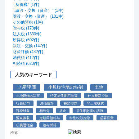
",所得税" (1件)
",譲渡・交換（資産）" (1件)
譲渡・交換（資産） (181件)
その他諸税 (1件)
贈与税 (173件)
法人税 (1330件)
所得税 (602件)
譲渡・交換 (147件)
財産評価 (482件)
消費税 (412件)
相続税 (620件)
人気のキーワード
財産評価
小規模宅地の特例
土地
土地建物の譲渡
特定居住用宅地等
仕入税額控除
役員給与
減価償却
税額控除
非上場株式
課税対象
相続分
益金
居住用財産の譲渡
源泉徴収
定期同額給与
特別税額控除
必要経費
役員退職金
給与所得