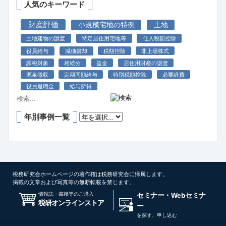
人気のキーワード
財産評価
小規模宅地の特例
土地
土地建物の譲渡
特定居住用宅地等
仕入税額控除
役員給与
減価償却
税額控除
非上場株式
課税対象
相続分
益金
居住用財産の譲渡
源泉徴収
定期同額給与
特別税額控除
必要経費
役員退職金
給与所得
年別事例一覧
税務研究会ホームページの著作権は税務研究会に帰属します。
掲載の文章および写真等の無断転載を禁じます。
情報誌・書籍等のご購入
セミナー・Webセミナ
税研オンラインストア
ー
を探す、申し込む