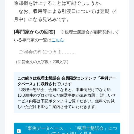
除却損を計上することは可能でしょうか。
なお、収用等による引渡日については翌期（4
月中）になる見込みです。
[専門家からの回答]
※税理士懇話会が顧問契約して
いる専門家の一覧は
こちら
ご照会の件につきま………
（回答全文の文字数：206文字）
この続きは税理士懇話会 会員限定コンテンツ「事例デー
タベース」に収録されています
「税理士懇話会」会員になると、本事例だけでなく約
13,000件のプロが悩んだ厳選事例が読み放題！ 詳しいサ
ービス内容は下記ボタンよりご覧ください。無料でお試
しいただけるIDもご案内させていただきます。
「事例データベース」・「税理士懇話会」につ
いてもっと詳しく見る