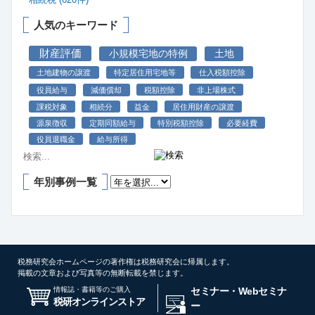
人気のキーワード
財産評価
小規模宅地の特例
土地
土地建物の譲渡
特定居住用宅地等
仕入税額控除
役員給与
減価償却
税額控除
非上場株式
課税対象
相続分
益金
居住用財産の譲渡
源泉徴収
定期同額給与
特別税額控除
必要経費
役員退職金
給与所得
年別事例一覧
税務研究会ホームページの著作権は税務研究会に帰属します。
掲載の文章および写真等の無断転載を禁じます。
情報誌・書籍等のご購入
セミナー・Webセミナ
税研オンラインストア
ー