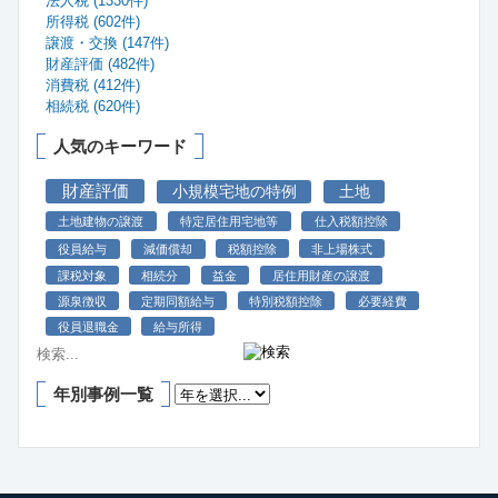
法人税 (1330件)
所得税 (602件)
譲渡・交換 (147件)
財産評価 (482件)
消費税 (412件)
相続税 (620件)
人気のキーワード
財産評価
小規模宅地の特例
土地
土地建物の譲渡
特定居住用宅地等
仕入税額控除
役員給与
減価償却
税額控除
非上場株式
課税対象
相続分
益金
居住用財産の譲渡
源泉徴収
定期同額給与
特別税額控除
必要経費
役員退職金
給与所得
年別事例一覧