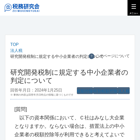
TOP
法人税
このページについて
研究開発税制に規定する中小企業者の判定について
？
研究開発税制に規定する中小企業者の
判定について
回答年月日：2024年1月25日
税額控除
特別税額控除
法人税
※ 事例の内容は回答年月日時点の情報に基づくものです
[質問]
以下の資本関係において、Ｃ社はみなし大企業
となりますか。ならない場合は、措置法上の中小
企業者の税額控除等が利用できると考えてよいで