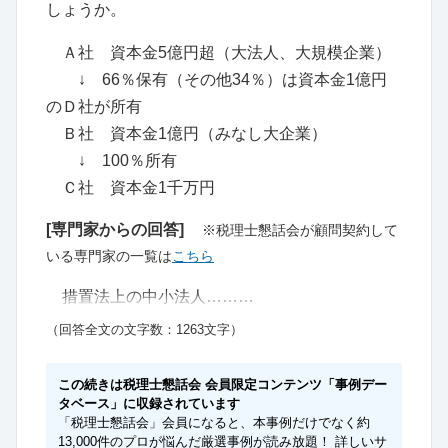
しょうか。
Ａ社 資本金5億円超（大法人、大規模企業）
↓ 66％保有（その他34％）は資本金1億円
のＤ社が所有
Ｂ社 資本金1億円（みなし大企業）
↓ 100％所有
Ｃ社 資本金1千万円
[専門家からの回答]
※税理士懇話会が顧問契約して
いる専門家の一覧は
こちら
措置法上の中小法人………
（回答全文の文字数：1263文字）
この続きは税理士懇話会 会員限定コンテンツ「事例デー
タベース」に収録されています
「税理士懇話会」会員になると、本事例だけでなく約
13,000件のプロが悩んだ厳選事例が読み放題！ 詳しいサ