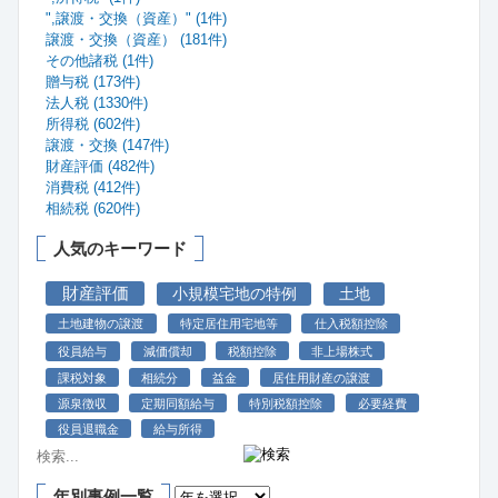
",譲渡・交換（資産）" (1件)
譲渡・交換（資産） (181件)
その他諸税 (1件)
贈与税 (173件)
法人税 (1330件)
所得税 (602件)
譲渡・交換 (147件)
財産評価 (482件)
消費税 (412件)
相続税 (620件)
人気のキーワード
財産評価
小規模宅地の特例
土地
土地建物の譲渡
特定居住用宅地等
仕入税額控除
役員給与
減価償却
税額控除
非上場株式
課税対象
相続分
益金
居住用財産の譲渡
源泉徴収
定期同額給与
特別税額控除
必要経費
役員退職金
給与所得
年別事例一覧