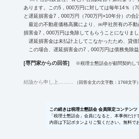
あります。この5，000万円に対しては毎年14％（
と遅延損害金7，000万円（700万円×10年分）の
最近の不動産価格高騰により、㈱甲社所有の不動産
損害金7，000万円は免除してもらうことになりま
遅延損害金は未払計上してこなかったため、貸借
この場合、遅延損害金の7，000万円は債務免除
[専門家からの回答]
※税理士懇話会が顧問契約し
結論から申し上………
（回答全文の文字数：1768文字
この続きは税理士懇話会 会員限定コンテンツ
「税理士懇話会」会員になると、本事例だけでな
内容は下記ボタンよりご覧ください。無料でお