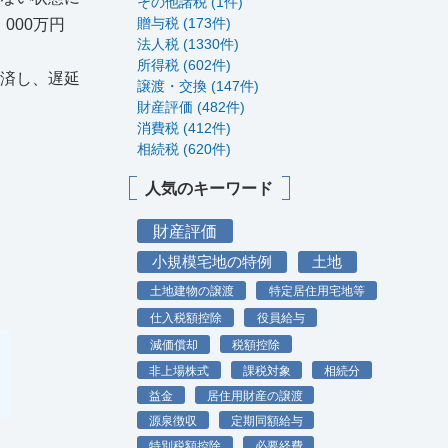
その他諸税 (1件)
贈与税 (173件)
000万円
法人税 (1330件)
所得税 (602件)
返済し、遅延
譲渡・交換 (147件)
財産評価 (482件)
消費税 (412件)
相続税 (620件)
人気のキーワード
財産評価
小規模宅地の特例
土地
土地建物の譲渡
特定居住用宅地等
仕入税額控除
役員給与
減価償却
税額控除
非上場株式
課税対象
相続分
益金
居住用財産の譲渡
源泉徴収
定期同額給与
特別税額控除
必要経費