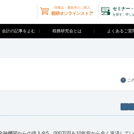
情報誌・書籍等のご購入
セミナー・
税研オンラインストア
を探す、申し
・会計の記事をよむ
税務研究会とは
よくあるご質
こ
？
益金
債
融機関からの借入金5，000万円を10年前から全く返済して