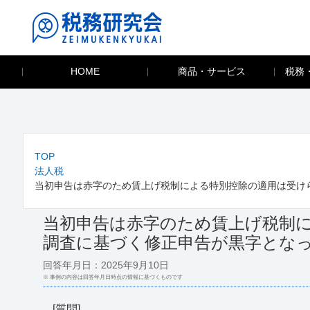
HOME
商品・サービス
税務
TOP
法人税
当初申告は赤字のため賃上げ税制による特別控除の適用は受け
当初申告は赤字のため賃上げ税制
調査に基づく修正申告が黒字とな
回答年月日：2025年9月10日
※ 事例の内容は回答年月日時点の情報に基づくものです
[質問]