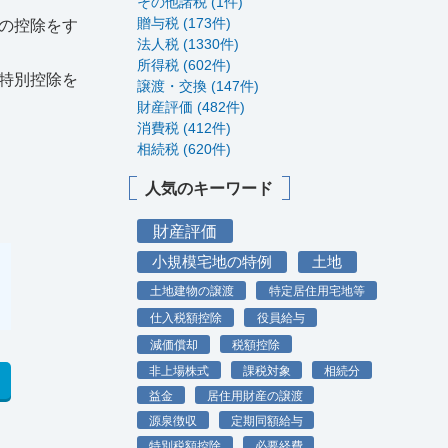
その他諸税 (1件)
贈与税 (173件)
の控除をす
法人税 (1330件)
所得税 (602件)
特別控除を
譲渡・交換 (147件)
財産評価 (482件)
消費税 (412件)
相続税 (620件)
人気のキーワード
財産評価
小規模宅地の特例
土地
土地建物の譲渡
特定居住用宅地等
仕入税額控除
役員給与
減価償却
税額控除
非上場株式
課税対象
相続分
益金
居住用財産の譲渡
源泉徴収
定期同額給与
特別税額控除
必要経費