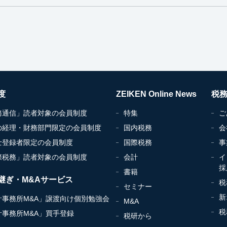
度
ZEIKEN Online News
税
務通信」読者対象の会員制度
特集
ご
の経理・財務部門限定の会員制度
国内税務
会
士登録者限定の会員制度
国際税務
事
際税務」読者対象の会員制度
会計
イ
採
書籍
継ぎ・M&Aサービス
税
セミナー
新
計事務所M&A」譲渡向け個別勉強会
M&A
税
計事務所M&A」買手登録
税研から