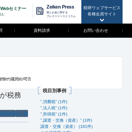
Zeiken Press
税研ウェブサービス
Webセミナー
税とお金に関する
各種会員サイト
込む
プレスリリースとコラム
問
資料請求
お問い合わせ
控除の適用の可否
のページについて
税目別事例
が税務
",消費税" (1件)
",法人税" (1件)
税額控除
法人税
",所得税" (1件)
",譲渡・交換（資産）" (1件)
譲渡・交換（資産） (181件)