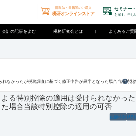
情報誌・書籍等のご購入
セミナー・
税研オンラインストア
を探す、申し
・会計の記事をよむ
税務研究会とは
よくあるご質
られなかったが税務調査に基づく修正申告が黒字となった場合当該特別
こ
？
による特別控除の適用は受けられなかった
った場合当該特別控除の適用の可否
税額控除
特別