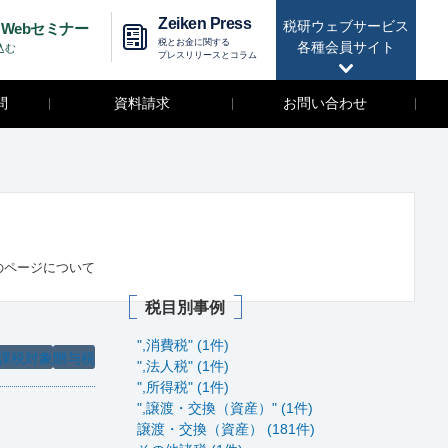
Zeiken Press
税研ウェブサービス
Webセミナー
税とお金に関する
各種会員サイト
込む
プレスリリースとコラム
問
資料請求
お問い合わせ
のページについて
税目別事例
",消費税" (1件)
課税対象
贈与税
",法人税" (1件)
",所得税" (1件)
",譲渡・交換（資産）" (1件)
譲渡・交換（資産） (181件)