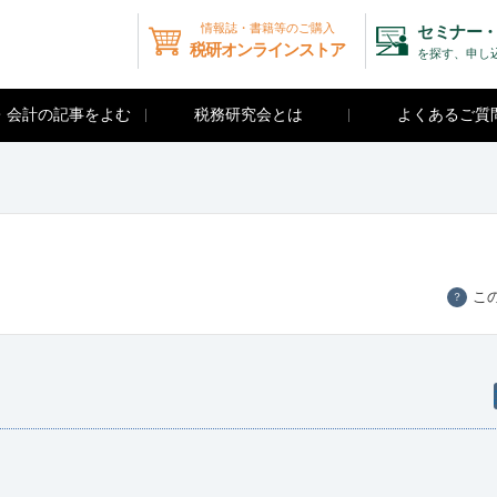
情報誌・書籍等のご購入
セミナー・
税研オンラインストア
を探す、申し
・会計の記事をよむ
税務研究会とは
よくあるご質
こ
？