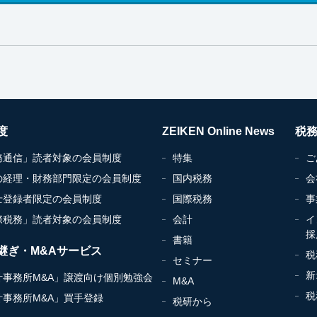
度
ZEIKEN Online News
税
務通信」読者対象の会員制度
特集
ご
の経理・財務部門限定の会員制度
国内税務
会
士登録者限定の会員制度
国際税務
事
際税務」読者対象の会員制度
会計
イ
採
書籍
継ぎ・M&Aサービス
税
セミナー
新
計事務所M&A」譲渡向け個別勉強会
M&A
税
計事務所M&A」買手登録
税研から