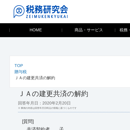
HOME
商品・サービス
税務
TOP
贈与税
ＪＡの建更共済の解約
ＪＡの建更共済の解約
回答年月日：2020年2月20日
※ 事例の内容は回答年月日時点の情報に基づくものです
[質問]
共済契約者 子