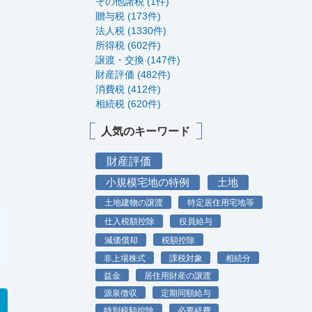
その他諸税 (1件)
贈与税 (173件)
法人税 (1330件)
所得税 (602件)
譲渡・交換 (147件)
財産評価 (482件)
消費税 (412件)
相続税 (620件)
人気のキーワード
財産評価
小規模宅地の特例
土地
土地建物の譲渡
特定居住用宅地等
仕入税額控除
役員給与
減価償却
税額控除
非上場株式
課税対象
相続分
益金
居住用財産の譲渡
源泉徴収
定期同額給与
特別税額控除
必要経費