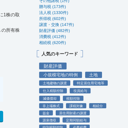
その他諸税 (1件)
贈与税 (173件)
法人税 (1330件)
に1株の取
所得税 (602件)
譲渡・交換 (147件)
Ａの所有株
財産評価 (482件)
消費税 (412件)
相続税 (620件)
人気のキーワード
財産評価
小規模宅地の特例
土地
土地建物の譲渡
特定居住用宅地等
仕入税額控除
役員給与
減価償却
税額控除
非上場株式
課税対象
相続分
益金
居住用財産の譲渡
源泉徴収
定期同額給与
特別税額控除
必要経費