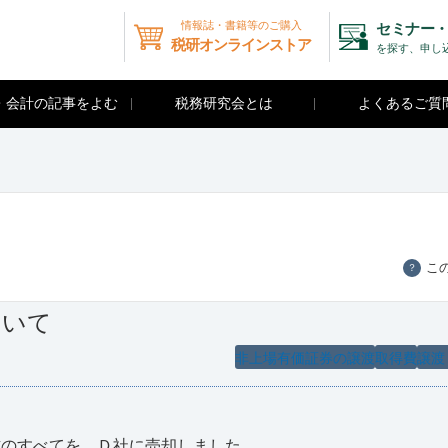
情報誌・書籍等のご購入
セミナー・
税研オンラインストア
を探す、申し
・会計の記事をよむ
税務研究会とは
よくあるご質
こ
？
ついて
非上場有価証券の譲渡
取得費
譲渡
のすべてを、Ｄ社に売却しました。