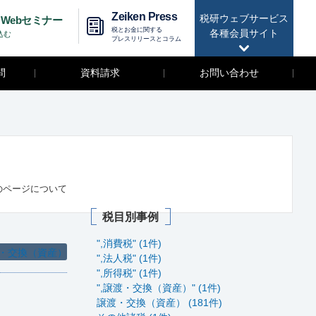
Zeiken Press
税研ウェブサービス
Webセミナー
税とお金に関する
各種会員サイト
込む
プレスリリースとコラム
問
資料請求
お問い合わせ
のページについて
税目別事例
",消費税" (1件)
・交換（資産）
",法人税" (1件)
",所得税" (1件)
",譲渡・交換（資産）" (1件)
譲渡・交換（資産） (181件)