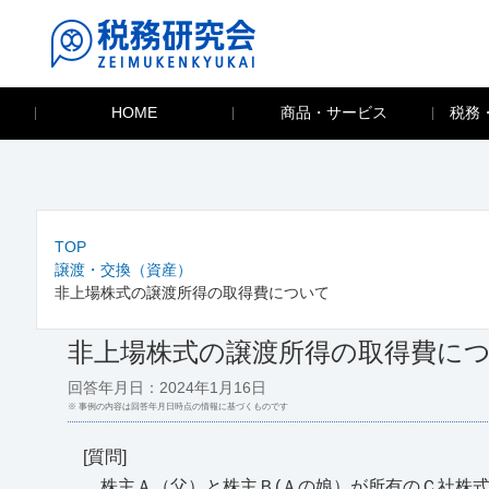
HOME
商品・サービス
税務
TOP
譲渡・交換（資産）
非上場株式の譲渡所得の取得費について
非上場株式の譲渡所得の取得費に
回答年月日：2024年1月16日
※ 事例の内容は回答年月日時点の情報に基づくものです
[質問]
株主Ａ（父）と株主Ｂ(Ａの娘）が所有のＣ社株式