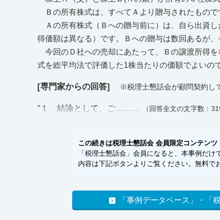
Ｂの所有株式は、すべてＡより贈与されたもので
Ａの所有株式（Ｂへの贈与前に）は、自ら出資し
得価額は異なる）です。Ｂへの贈与は数回あるが、
今回のＤ社への売却にあたって、Ｂの譲渡所得を
式を総平均法で評価した1株当たりの価額でよいの
[専門家からの回答]
※税理士懇話会が顧問契約し
"１ 結論として、ご………
（回答全文の文字数：31
この続きは税理士懇話会 会員限定コンテンツ
「税理士懇話会」会員になると、本事例だけでな
内容は下記ボタンよりご覧ください。無料でお
「事例データベース」・「