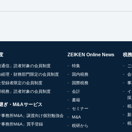
度
ZEIKEN Online News
税
務通信」読者対象の会員制度
特集
ご
の経理・財務部門限定の会員制度
国内税務
会
士登録者限定の会員制度
国際税務
事
際税務」読者対象の会員制度
会計
イ
採
書籍
継ぎ・M&Aサービス
税
セミナー
新
計事務所M&A」譲渡向け個別勉強会
M&A
税
計事務所M&A」買手登録
税研から