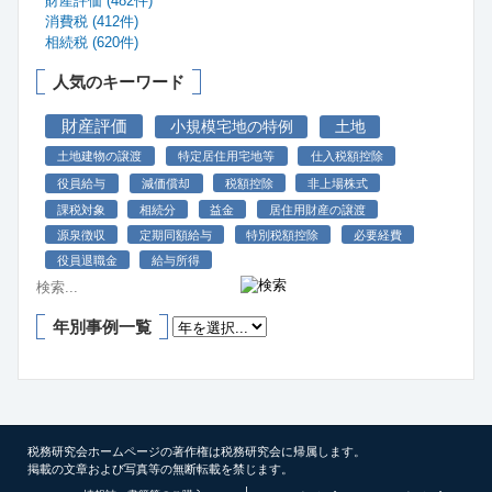
財産評価 (482件)
消費税 (412件)
相続税 (620件)
人気のキーワード
財産評価
小規模宅地の特例
土地
土地建物の譲渡
特定居住用宅地等
仕入税額控除
役員給与
減価償却
税額控除
非上場株式
課税対象
相続分
益金
居住用財産の譲渡
源泉徴収
定期同額給与
特別税額控除
必要経費
役員退職金
給与所得
年別事例一覧
税務研究会ホームページの著作権は税務研究会に帰属します。
掲載の文章および写真等の無断転載を禁じます。