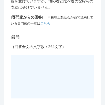
給を受けていますが、他の者と比べ過大な給与の
支給は受けていません。
[専門家からの回答]
※税理士懇話会が顧問契約して
いる専門家の一覧は
こちら
[質問]
（回答全文の文字数：264文字）
この続きは税理士懇話会 会員限定コンテンツ
「事例データベース」に収録されています
「税理士懇話会」会員になると、本事例だけ
でなく約13,000件のプロが悩んだ厳選事例が
読み放題！ 詳しいサービス内容は下記ボタン
よりご覧ください。無料でお試しいただける
IDもご案内させていただきます。