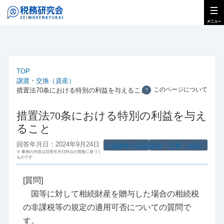
TOP
譲渡・交換（資産）
このページについて
措置法70条における特別の利益を与えること
？
措置法70条における特別の利益を与え
ること
回答年月日：2024年9月24日
土地建物の譲渡
譲渡・交換（資産）
※ 事例の内容は回答年月日時点の情報に基づく
ものです
[質問]
国等に対して相続財産を贈与した場合の相続税
の非課税等の規定の適用可否についての質問で
す。