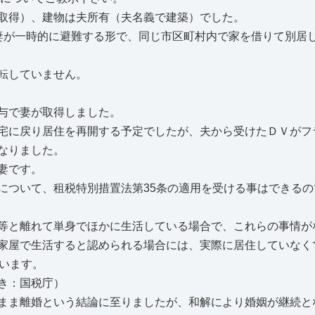
取得）、建物は夫所有（夫名義で建築）でした。
妻が一時的に避難する形で、同じ市区町村内で家を借りて別居
転していません。
与で妻が取得しました。
宅に戻り居住を再開する予定でしたが、夫から受けたＤＶがフ
なりました。
妻です。
ついて、租税特別措置法第35条の適用を受ける事はできるの
等と離れて単身でほかに生活している場合で、これらの事情が
家屋で生活すると認められる場合には、実際に居住していなく
ています。
き：国税庁）
まま離婚という結論に至りましたが、和解により婚姻が継続と