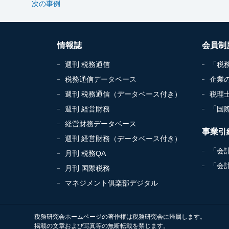
次の事例
情報誌
会員制
週刊 税務通信
「税
税務通信データベース
企業
週刊 税務通信（データベース付き）
税理
週刊 経営財務
「国
経営財務データベース
事業引
週刊 経営財務（データベース付き）
「会
月刊 税務QA
「会
月刊 国際税務
マネジメント俱楽部デジタル
税務研究会ホームページの著作権は税務研究会に帰属します。
掲載の文章および写真等の無断転載を禁じます。