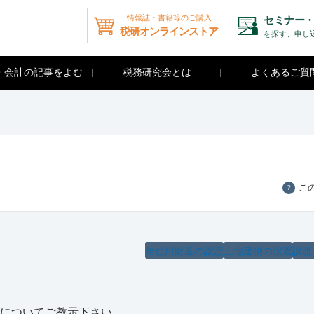
情報誌・書籍等のご購入
セミナー・
税研オンラインストア
を探す、申し
・会計の記事をよむ
税務研究会とは
よくあるご質
こ
？
居住用財産の譲渡
土地建物の譲渡
譲渡
除についてご教示下さい。