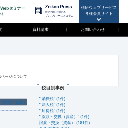
Zeiken Press
税研ウェブサービス
Webセミナー
税とお金に関する
各種会員サイト
込む
プレスリリースとコラム
問
資料請求
お問い合わせ
のページについて
税目別事例
",消費税" (1件)
・交換（資産）
",法人税" (1件)
",所得税" (1件)
",譲渡・交換（資産）" (1件)
譲渡・交換（資産） (181件)