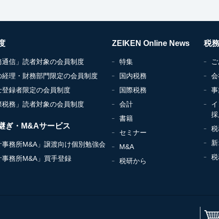
度
ZEIKEN Online News
税
務通信」読者対象の会員制度
特集
ご
の経理・財務部門限定の会員制度
国内税務
会
士登録者限定の会員制度
国際税務
事
際税務」読者対象の会員制度
会計
イ
採
書籍
継ぎ・M&Aサービス
税
セミナー
新
計事務所M&A」譲渡向け個別勉強会
M&A
税
計事務所M&A」買手登録
税研から