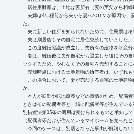
居住用財産は、土地は妻所有（妻の実父から相続
夫婦は4年程前から夫から妻へのＤＶが原因で、
た。
夫に新しい住所を知られないために、住民票は移
夫は別居後もその自宅に居住継続していました。
この度離婚協議が成立し、夫所有の建物を財産分
妻は、離婚後に夫が自宅から退去した後にその自
ックするため、やむなくその自宅を売却することに
売却時点における土地建物の所有者は、いずれも
この場合において、妻が売却する自宅の土地建物に
か。
本人が転勤や転地療養などの事情のため、配偶者
ときはその配偶者等と一緒に配偶者等が住んでいる
別措置法第35条の適用は受けられるものと承知し
（配偶者等だけが住んでいるマイホームを売ったと
今回のケースは、別居となった事由が解消しない