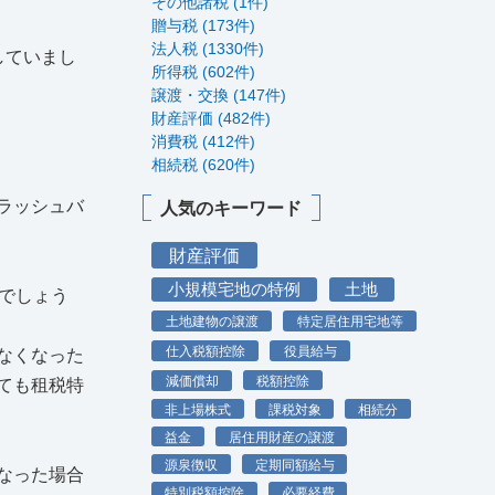
その他諸税 (1件)
贈与税 (173件)
法人税 (1330件)
していまし
所得税 (602件)
譲渡・交換 (147件)
財産評価 (482件)
消費税 (412件)
相続税 (620件)
ラッシュバ
人気のキーワード
財産評価
小規模宅地の特例
土地
でしょう
土地建物の譲渡
特定居住用宅地等
仕入税額控除
役員給与
なくなった
減価償却
税額控除
ても租税特
非上場株式
課税対象
相続分
益金
居住用財産の譲渡
源泉徴収
定期同額給与
なった場合
特別税額控除
必要経費