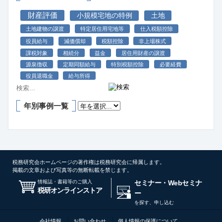
財産評価
小規模宅地の特例
土地
土地建物の譲渡
特定居住用宅地等
仕入税額控除
役員給与
減価償却
税額控除
非上場株式
課税対象
相続分
益金
居住用財産の譲渡
源泉徴収
定期同額給与
特別税額控除
必要経費
役員退職金
給与所得
年別事例一覧
税務研究会ホームページの著作権は税務研究会に帰属します。
掲載の文章および写真等の無断転載を禁じます。
情報誌・書籍等のご購入
セミナー・Webセミナ
税研オンラインストア
ー
を探す、申し込む
会社情報
お問い合わせ
個人情報の保護について