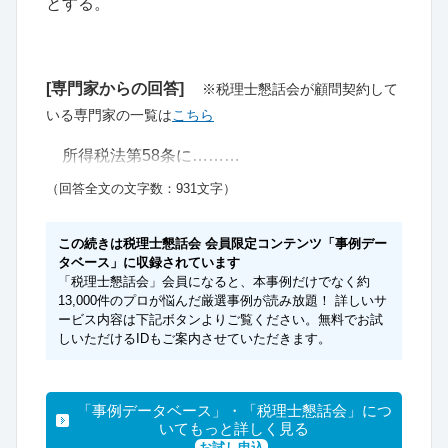
とする。
[専門家からの回答]
※税理士懇話会が顧問契約して
いる専門家の一覧は
こちら
所得税法第58条に………
（回答全文の文字数：931文字）
この続きは税理士懇話会 会員限定コンテンツ「事例デー
タベース」に収録されています
「税理士懇話会」会員になると、本事例だけでなく約
13,000件のプロが悩んだ厳選事例が読み放題！ 詳しいサ
ービス内容は下記ボタンよりご覧ください。無料でお試
しいただけるIDもご案内させていただきます。
「事例データベース」・「税理士懇話会」につ
いてもっと詳しく見る
お試し申込