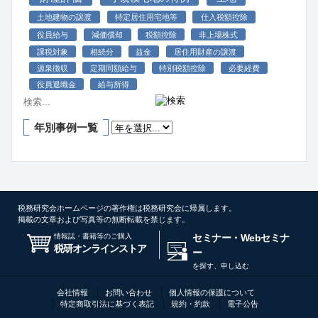
土地建物の譲渡
特定居住用宅地等
仕入税額控除
役員給与
減価償却
税額控除
非上場株式
課税対象
相続分
益金
居住用財産の譲渡
源泉徴収
定期同額給与
特別税額控除
必要経費
役員退職金
給与所得
年別事例一覧
税務研究会ホームページの著作権は税務研究会に帰属します。
掲載の文章および写真等の無断転載を禁じます。
情報誌・書籍等のご購入
セミナー・Webセミナ
税研オンラインストア
ー
を探す、申し込む
会社情報
お問い合わせ
個人情報の保護について
特定商取引法に基づく表記
規約・約款
電子公告