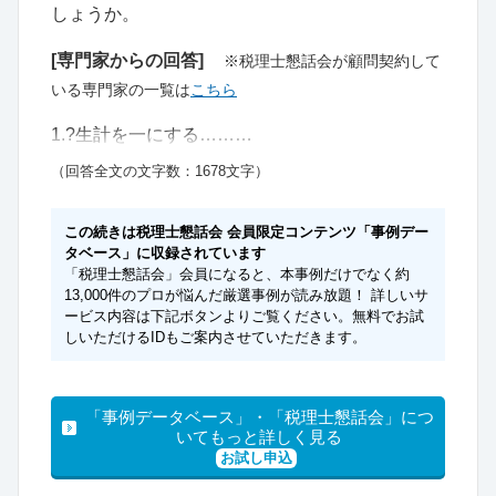
しょうか。
[専門家からの回答]
※税理士懇話会が顧問契約して
いる専門家の一覧は
こちら
1.?生計を一にする………
（回答全文の文字数：1678文字）
この続きは税理士懇話会 会員限定コンテンツ「事例デー
タベース」に収録されています
「税理士懇話会」会員になると、本事例だけでなく約
13,000件のプロが悩んだ厳選事例が読み放題！ 詳しいサ
ービス内容は下記ボタンよりご覧ください。無料でお試
しいただけるIDもご案内させていただきます。
「事例データベース」・「税理士懇話会」につ
いてもっと詳しく見る
お試し申込