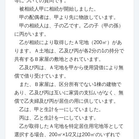
等についての質問です。
被相続人甲に相続が開始しました。
甲の配偶者は、甲より先に物故しています。
甲の相続人は、子の乙です。乙の子（甲の孫）
に丙がいます。
乙が相続により取得したＡ宅地（200㎡）があ
ります。Ａ土地は、乙及び丙が各2分の1の持分で
共有するＢ家屋の敷地とされています。
乙及び丙は、Ａ宅地を甲から使用貸借により無
償で借り受けています。
また、Ｂ家屋は、区分所有でない1棟の建物で
あり、乙及び丙は互いに家賃の支払いがなく、無
償で乙夫婦及び丙が居住の用に供しています。
乙は、甲と生計を一にしていました。
丙は、乙と生計を一にしています。
乙が取得したＡ宅地を特定居住用宅地等として
選択する場合、200㎡×1/2又は200㎡のいずれで