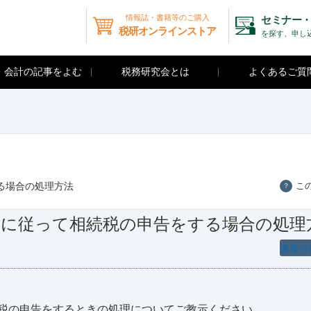
情報誌・書籍等のご購入
セミナー・
税研オンラインストア
を探す、申し
・会計の記事をよむ
税務研究会とは
よくあるご質
る場合の処理方法
こ
？
書に従って相続税の申告をする場合の処理
遺産分
税の申告をするときの処理についてご教示ください。