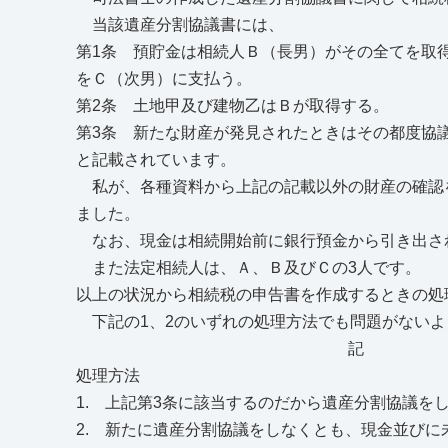
当該遺産分割協議書には、
第1条 預貯金は相続人Ｂ（長男）がその全てを取得
をＣ（次男）に支払う。
第2条 土地甲及び建物乙はＢが取得する。
第3条 新たな財産が発見されたときはその都度協
と記載されています。
私が、各種資料から上記の記載以外の財産の確認を
ました。
なお、現金は相続開始前に銀行預金から引き出さ
また法定相続人は、Ａ、Ｂ及びＣの3人です。
以上の状況から相続税の申告書を作成するときの処
下記の1、2のいずれの処理方法でも問題がないよ
記
処理方法
1. 上記第3条に該当するのだから遺産分割協議
2. 新たに遺産分割協議をしなくとも、現金並び