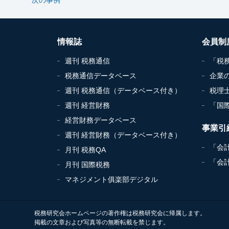
情報誌
会員制
週刊 税務通信
「税
税務通信データベース
企業
週刊 税務通信（データベース付き）
税理
週刊 経営財務
「国
経営財務データベース
事業引
週刊 経営財務（データベース付き）
「会
月刊 税務QA
「会
月刊 国際税務
マネジメント俱楽部デジタル
税務研究会ホームページの著作権は税務研究会に帰属します。
掲載の文章および写真等の無断転載を禁じます。