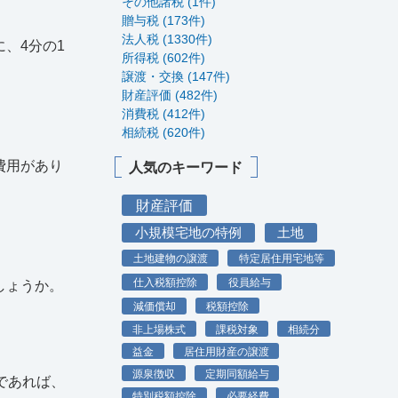
その他諸税 (1件)
贈与税 (173件)
法人税 (1330件)
、4分の1
所得税 (602件)
譲渡・交換 (147件)
財産評価 (482件)
消費税 (412件)
相続税 (620件)
費用があり
人気のキーワード
財産評価
小規模宅地の特例
土地
土地建物の譲渡
特定居住用宅地等
仕入税額控除
役員給与
しょうか。
減価償却
税額控除
非上場株式
課税対象
相続分
益金
居住用財産の譲渡
源泉徴収
定期同額給与
であれば、
特別税額控除
必要経費