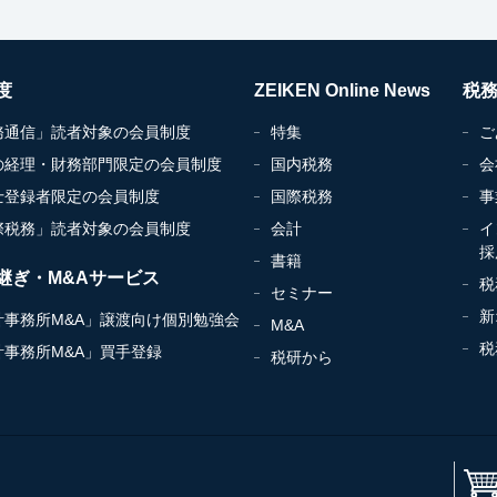
度
ZEIKEN Online News
税
務通信」読者対象の会員制度
特集
ご
の経理・財務部門限定の会員制度
国内税務
会
士登録者限定の会員制度
国際税務
事
際税務」読者対象の会員制度
会計
イ
採
書籍
継ぎ・M&Aサービス
税
セミナー
新
計事務所M&A」譲渡向け個別勉強会
M&A
税
計事務所M&A」買手登録
税研から