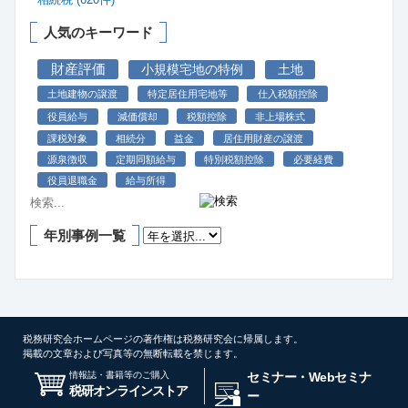
人気のキーワード
財産評価
小規模宅地の特例
土地
土地建物の譲渡
特定居住用宅地等
仕入税額控除
役員給与
減価償却
税額控除
非上場株式
課税対象
相続分
益金
居住用財産の譲渡
源泉徴収
定期同額給与
特別税額控除
必要経費
役員退職金
給与所得
年別事例一覧
税務研究会ホームページの著作権は税務研究会に帰属します。
掲載の文章および写真等の無断転載を禁じます。
情報誌・書籍等のご購入
セミナー・Webセミナ
税研オンラインストア
ー