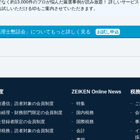
く約13,000件のプロが悩んだ厳選事例が読み放題！ 詳しいサービス
試しいただけるIDもご案内させていただきます。
税理士懇話会」についてもっと詳しく見る
お試し申込
度
ZEIKEN Online News
税
務通信」読者対象の会員制度
特集
ご
の経理・財務部門限定の会員制度
国内税務
会
士登録者限定の会員制度
国際税務
事
際税務」読者対象の会員制度
会計
イ
採
書籍