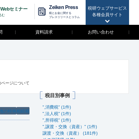
Zeiken Press
税研ウェブサービス
Webセミナー
税とお金に関する
各種会員サイト
込む
プレスリリースとコラム
問
資料請求
お問い合わせ
のページについて
税目別事例
",消費税" (1件)
地の特例
相続税
",法人税" (1件)
",所得税" (1件)
",譲渡・交換（資産）" (1件)
譲渡・交換（資産） (181件)