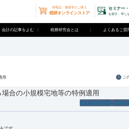
情報誌・書籍等のご購入
セミナー・
税研オンラインストア
を探す、申し
・会計の記事をよむ
税務研究会とは
よくあるご質
適用
こ
？
る場合の小規模宅地等の特例適用
特定居住用宅地等
小規模宅
みです。