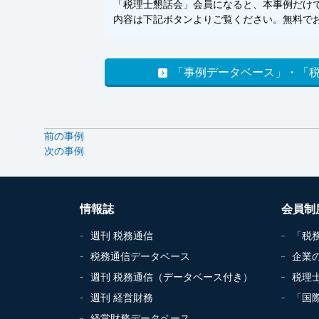
「税理士懇話会」会員になると、本事例だけでな
内容は下記ボタンよりご覧ください。無料でお
「事例データベース」・「
前の事例
次の事例
情報誌
会員制
週刊 税務通信
「税
税務通信データベース
企業
週刊 税務通信（データベース付き）
税理
週刊 経営財務
「国
経営財務データベース