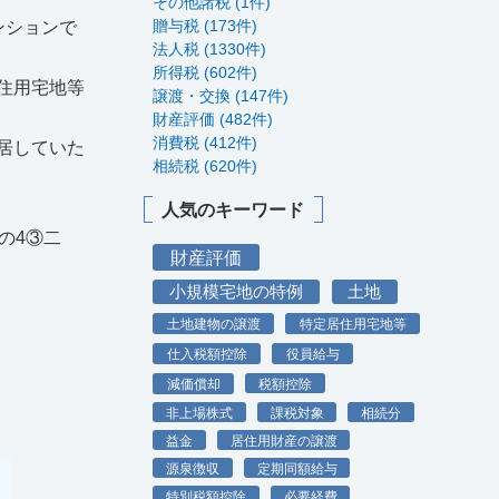
その他諸税 (1件)
贈与税 (173件)
ンションで
法人税 (1330件)
所得税 (602件)
住用宅地等
譲渡・交換 (147件)
財産評価 (482件)
消費税 (412件)
居していた
相続税 (620件)
人気のキーワード
の4③二
財産評価
小規模宅地の特例
土地
土地建物の譲渡
特定居住用宅地等
仕入税額控除
役員給与
減価償却
税額控除
非上場株式
課税対象
相続分
益金
居住用財産の譲渡
源泉徴収
定期同額給与
特別税額控除
必要経費