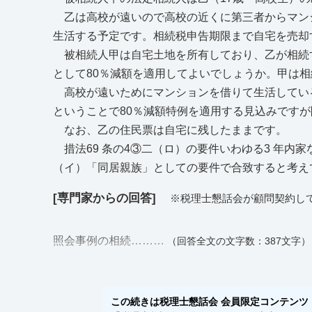
乙は高校が遠いので高校の近くに第三者からマン
生活する予定です。相続税申告期限まで自宅を売却
被相続人甲は自宅土地を所有しており、乙が相続
として80％減額を適用してよいでしょうか。甲は
高校が遠いためにマンションを借りて生活してい
ということで80％減額特例を適用する見込みです
なお、乙の住民票は自宅に残したままです。
措法69 条の4③二（ロ）の要件いわゆる3 年内家
（イ）「同居親族」としての要件で合致すると考え
[専門家からの回答]
※税理士懇話会が顧問契約し
照会事例の相続………
（回答全文の文字数：387文字）
この続きは税理士懇話会 会員限定コンテンツ