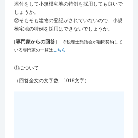
添付をして小規模宅地の特例を採用しても良いで
しょうか。
②そもそも建物の登記がされていないので、小規
模宅地の特例を採用はできないでしょうか。
[専門家からの回答]
※税理士懇話会が顧問契約して
いる専門家の一覧は
こちら
①について
（回答全文の文字数：1018文字）
この続きは税理士懇話会 会員限定コンテンツ
「事例データベース」に収録されています
「税理士懇話会」会員になると、本事例だけ
でなく約13,000件のプロが悩んだ厳選事例が
読み放題！ 詳しいサービス内容は下記ボタン
よりご覧ください。無料でお試しいただける