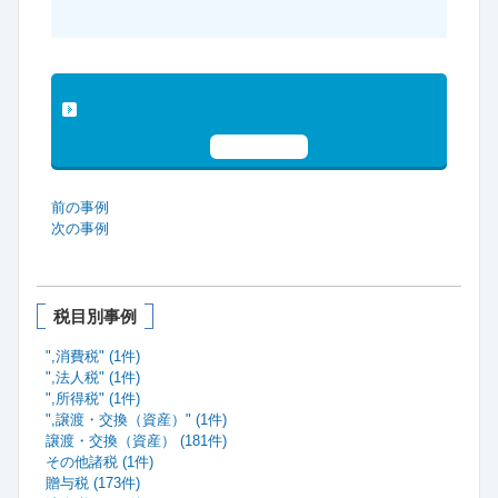
IDもご案内させていただきます。
「事例データベース」・「税理士懇話
会」についてもっと詳しく見る
お試し申込
前の事例
次の事例
税目別事例
",消費税" (1件)
",法人税" (1件)
",所得税" (1件)
",譲渡・交換（資産）" (1件)
譲渡・交換（資産） (181件)
その他諸税 (1件)
贈与税 (173件)