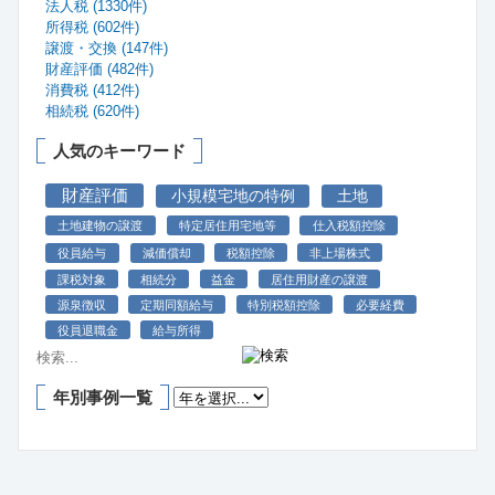
法人税 (1330件)
所得税 (602件)
譲渡・交換 (147件)
財産評価 (482件)
消費税 (412件)
相続税 (620件)
人気のキーワード
財産評価
小規模宅地の特例
土地
土地建物の譲渡
特定居住用宅地等
仕入税額控除
役員給与
減価償却
税額控除
非上場株式
課税対象
相続分
益金
居住用財産の譲渡
源泉徴収
定期同額給与
特別税額控除
必要経費
役員退職金
給与所得
年別事例一覧