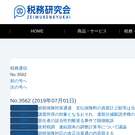
HOME
商品・サービス
税務
税務通信
No.3562
前の号へ
次の号へ
No.3562 (2019年07月01日)
節税保険対策通達 支払保険料の資産計上額等は当
展望
譲渡所得の対象となるおそれ 遺留分減殺請求権の
展望
居住者の該当性判断巡る事件で国側敗訴
展望
政府税調 連結固有の調整計算等について議論
展望
節税保険対応の改正法基通の内容固まる
税務の動向