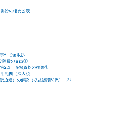
・訴訟の概要公表
事件で国敗訴
交際費の支出①
第2回 在留資格の種類①
適用範囲（法人税）
釈通達）の解説（収益認識関係）〈2〉