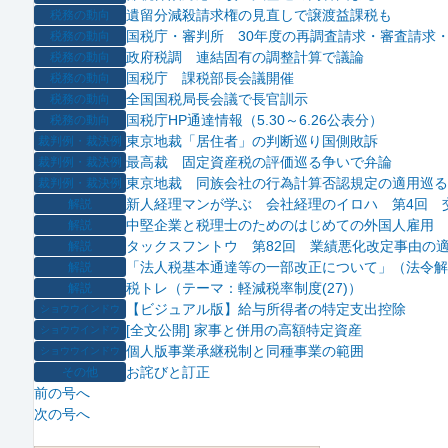
遺留分減殺請求権の見直しで譲渡益課税も
税務の動向
国税庁・審判所 30年度の再調査請求・審査請求
税務の動向
政府税調 連結固有の調整計算で議論
税務の動向
国税庁 課税部長会議開催
税務の動向
全国国税局長会議で長官訓示
税務の動向
国税庁HP通達情報（5.30～6.26公表分）
税務の動向
東京地裁「居住者」の判断巡り国側敗訴
裁判例・裁決例
最高裁 固定資産税の評価巡る争いで弁論
裁判例・裁決例
東京地裁 同族会社の行為計算否認規定の適用巡る
裁判例・裁決例
新人経理マンが学ぶ 会社経理のイロハ 第4回 
解説
中堅企業と税理士のためのはじめての外国人雇用 
解説
タックスフントウ 第82回 業績悪化改定事由の
解説
「法人税基本通達等の一部改正について」（法令解
解説
税トレ（テーマ：軽減税率制度(27)）
解説
【ビジュアル版】給与所得者の特定支出控除
ショウウインドウ
[全文公開] 家事と併用の高額特定資産
ショウウインドウ
個人版事業承継税制と同種事業の範囲
ショウウインドウ
お詫びと訂正
その他
前の号へ
次の号へ