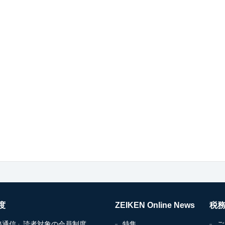
度
ZEIKEN Online News
税
務通信」読者対象の会員制度
特集
ご