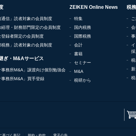
度
ZEIKEN Online News
税
務通信」読者対象の会員制度
特集
ご
の経理・財務部門限定の会員制度
国内税務
会
士登録者限定の会員制度
国際税務
事
際税務」読者対象の会員制度
会計
イ
採
書籍
継ぎ・M&Aサービス
税
セミナー
新
計事務所M&A」譲渡向け個別勉強会
M&A
税
計事務所M&A」買手登録
税研から
に基づく表記
規約・約款
電子公告