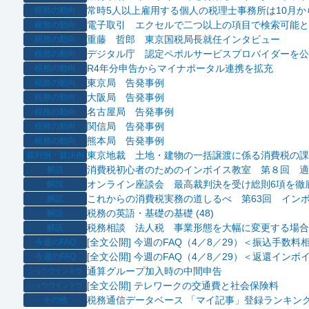
常時5人以上雇用する個人の税理士事務所は10月
税務の動向
電子取引 エクセルで二つ以上の項目で検索可能と
税務の動向
重藤 哲郎 東京国税局長就任インタビュー
税務の動向
デジタル庁 認定ペポルサービスプロバイダーを公
税務の動向
R4年分申告からマイナポータル連携を拡充
税務の動向
東京局 告発事例
税務の動向
大阪局 告発事例
税務の動向
名古屋局 告発事例
税務の動向
関信局 告発事例
税務の動向
熊本局 告発事例
税務の動向
東京地裁 土地・建物の一括譲渡に係る消費税の課
裁判例・裁決例
消費税初心者のためのインボイス教室 第８回 適
解説
オンライン座談会 最高裁判決を受け総則6項を徹
解説
これからの消費税実務の道しるべ 第63回 イン
解説
税務の英語・基礎の基礎 (48)
解説
税務相談 法人税 事業形態を大幅に変更する場合
解説
[全文公開] 今週のFAQ（4／8／29）＜振込手数
今週のFAQ
[全文公開] 今週のFAQ（4／8／29）＜返還イン
今週のFAQ
通算グループ加入時の中間申告
ショウウインドウ
[全文公開] テレワークの交通費と社会保険料
ショウウインドウ
税務通信データベース 「マイ記事」登録ランキング
その他