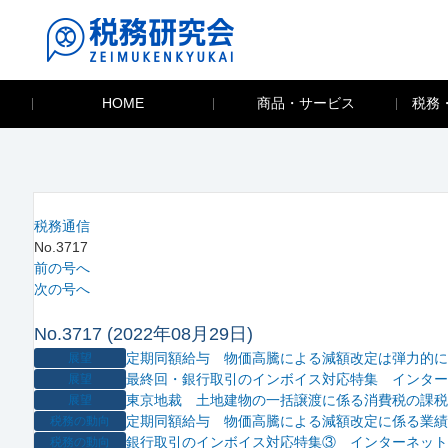
HOME
商品・サービス
税務
税務通信
No.3717
前の号へ
次の号へ
No.3717 (2022年08月29日)
定期同額給与 物価高騰による減額改定は弾力的に
展望
最終回・銀行取引のインボイス対応特集 インター
展望
東京地裁 土地建物の一括譲渡に係る消費税の課税
展望
定期同額給与 物価高騰による減額改定に係る業績
税務の動向
銀行取引のインボイス対応特集③ インターネット
税務の動向