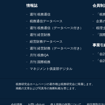
情報誌
会員制
週刊 税務通信
「税
税務通信データベース
企業
週刊 税務通信（データベース付き）
税理
週刊 経営財務
「国
経営財務データベース
事業引
週刊 経営財務（データベース付き）
「会
月刊 税務QA
「会
月刊 国際税務
マネジメント俱楽部デジタル
税務研究会ホームページの著作権は税務研究会に帰属します。
掲載の文章および写真等の無断転載を禁じます。
会社情報
お問い合わせ
個人情報の保護について
特定商取引法