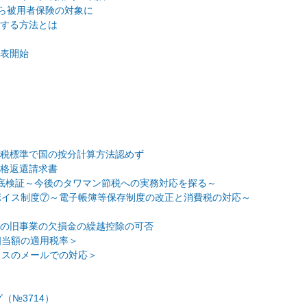
から被用者保険の対象に
する方法とは
表開始
税標準で国の按分計算方法認めず
格返還請求書
底検証～今後のタワマン節税への実務対応を探る～
ボイス制度⑦～電子帳簿等保存制度の改正と消費税の対応～
の旧事業の欠損金の繰越控除の可否
料相当額の適用税率＞
ボイスのメールでの対応＞
（№3714）