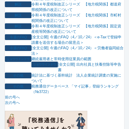
令和４年度税制改正シリーズ 【地方税関係】都道府
解説
県税関係の改正について
令和４年度税制改正シリーズ 【地方税関係】市町村
解説
税関係の改正について
令和４年度税制改正シリーズ 【地方税関係】固定資
解説
産税等関係の改正について
[全文公開] 今週のFAQ（4／10／24）＜e-Taxで登録申
今週のFAQ
請書を送信する場合の留意点＞
[全文公開] 今週のFAQ（4／10／24）＜労働者協同組合
今週のFAQ
法＞
継続雇用者と常時使用従業員の範囲
ショウウインドウ
[全文公開] 出向社員と扶養控除等申告
ショウウインドウ
書
統計法に基づく基幹統計 法人企業統計調査の実施に
その他
ついて
税務通信データベース 「マイ記事」登録ランキング
その他
（№3722）
前の号へ
次の号へ