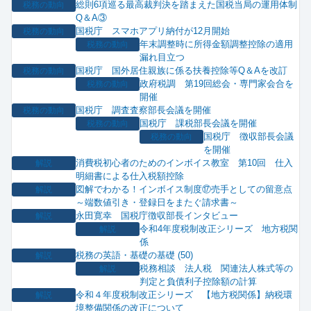
総則6項巡る最高裁判決を踏まえた国税当局の運用体制
税務の動向
Q＆A③
国税庁 スマホアプリ納付が12月開始
税務の動向
年末調整時に所得金額調整控除の適用
税務の動向
漏れ目立つ
国税庁 国外居住親族に係る扶養控除等Q＆Aを改訂
税務の動向
政府税調 第19回総会・専門家会合を
税務の動向
開催
国税庁 調査査察部長会議を開催
税務の動向
国税庁 課税部長会議を開催
税務の動向
国税庁 徴収部長会議
税務の動向
を開催
消費税初心者のためのインボイス教室 第10回 仕入
解説
明細書による仕入税額控除
図解でわかる！インボイス制度⑰売手としての留意点
解説
～端数値引き・登録日をまたぐ請求書～
永田寛幸 国税庁徴収部長インタビュー
解説
令和4年度税制改正シリーズ 地方税関
解説
係
税務の英語・基礎の基礎 (50)
解説
税務相談 法人税 関連法人株式等の
解説
判定と負債利子控除額の計算
令和４年度税制改正シリーズ 【地方税関係】納税環
解説
境整備関係の改正について