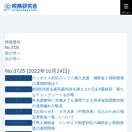
税務通信
No.3725
前の号へ
次の号へ
No.3725 (2022年10月24日)
インボイス対応のソフト購入支援 補助金と税制措置
展望
の適用関係は？
総則6項巡る最高裁判決を踏まえたQ＆A最終回 新た
展望
なチェックシートを詳報
年末調整時に共働きでも適用できる所得金額調整控除
展望
の適用漏れが散見
【お知らせ】「９月決算（中間決算）法人のための指
展望
定寄附金一覧」について
IT導入補助金 インボイス制度対応の補助金と税制措
税務の動向
置の適用関係