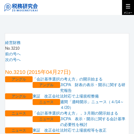
経営財務
No.3210
前の号へ
次の号へ
No.3210 (2015年04月27日)
「会計基準選択の考え方」の開示始まる
アングル
JICPA 財表の表示・開示に関する研
アングル
究報告
東証 改正会社法対応で上場規程整備
アングル
週間「適時開示」ニュース（４/14～
ニュース
４/20）
「会計基準選択の考え方」，３月期の開示始まる
ニュース
JICPA 表示・開示に関する会計基準
ニュース
の必要性を検討
東証 改正会社法対応で上場規程等を改正
ニュース