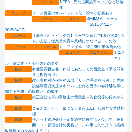
JICPA 異なる商品間ヘッジなど明確
ニュース
化
リース資産のオンバランス化，22％が影響あり
ニュース
週刊M&Aニュース
ニュース
ニュース
（2015/04/11～
2015/04/17）
【海外会計トピックス】リーマン裁判でE&Yが10百万
ニュース
ドル支払，従業員教育を業績につなげる，その他
ミニファイル 12月期の単体簡素化
ニュース
ミニファイル
ミニフ
ニュース
ミニファイル
ァイ
ル 基準改正と会計方針の変更
有価証券報告書 作成にあたっての留意点（平成27年
解説
３月期提出用）
改正実務対応報告第31号「リース手法を活用した先端
解説
設備等投資支援スキームにおける借手の会計処理等に
関する実務上の取扱い」の概要
改正会社法等の実務上の留意点～監査役等の観点から
解説
～
Ｑ＆Ａコーナー 気になる論点(131) 代替的な業績指
解説
標
使おう！管理会計～企業経営に役立つノウハウ 第６
解説
回 Ⅱ 管理会計の実践ツールを手に入れよう（業績
改善提案力を高めよう！）