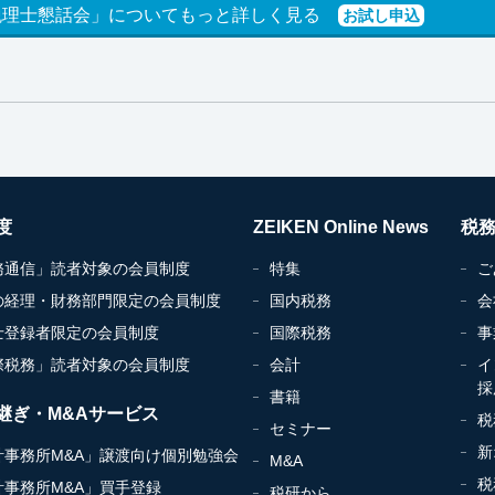
税理士懇話会」についてもっと詳しく見る
お試し申込
度
ZEIKEN Online News
税
務通信」読者対象の会員制度
特集
ご
の経理・財務部門限定の会員制度
国内税務
会
士登録者限定の会員制度
国際税務
事
際税務」読者対象の会員制度
会計
イ
採
書籍
継ぎ・M&Aサービス
税
セミナー
新
計事務所M&A」譲渡向け個別勉強会
M&A
税
計事務所M&A」買手登録
税研から