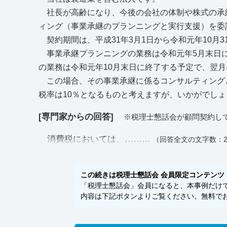
社長が高齢になり、今後の会社の体制や株式の承
ィング（事業承継のプランニングと実行支援）を委
契約期間は、平成31年3月1日から令和元年10月3
事業承継プランニングの業務は令和元年5月末日
の業務は令和元年10月末日に終了する予定で、翌
この場合、その事業承継に係るコンサルティングと
税率は10％となるものと考えますが、いかがでしょ
[専門家からの回答]
※税理士懇話会が顧問契約し
消費税においては、………
（回答全文の文字数：2
この続きは税理士懇話会 会員限定コンテンツ
「税理士懇話会」会員になると、本事例だけでな
内容は下記ボタンよりご覧ください。無料でお