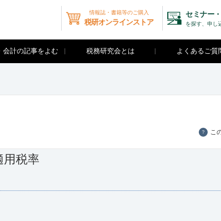
情報誌・書籍等のご購入
セミナー・
税研オンラインストア
を探す、申し
・会計の記事をよむ
税務研究会とは
よくあるご質
こ
？
適用税率