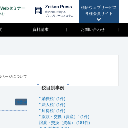
Zeiken Press
税研ウェブサービス
Webセミナー
税とお金に関する
各種会員サイト
込む
プレスリリースとコラム
問
資料請求
お問い合わせ
のページについて
税目別事例
",消費税" (1件)
消費税
",法人税" (1件)
",所得税" (1件)
",譲渡・交換（資産）" (1件)
譲渡・交換（資産） (181件)