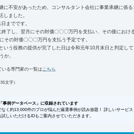
継に不安があったため、コンサルタント会社に事業承継に係る
託しました。
1日までです。
に終了し、翌月にその対価〇〇〇万円を支払い、その後におけ
月にその対価〇〇〇万円を支払う予定です。
いう役務の提供が完了した日は令和元年10月末日と判定して
うか。
ている専門家の一覧は
こちら
35文字）
「事例データベース」に収録されています
く約13,000件のプロが悩んだ厳選事例が読み放題！ 詳しいサービス
試しいただけるIDもご案内させていただきます。