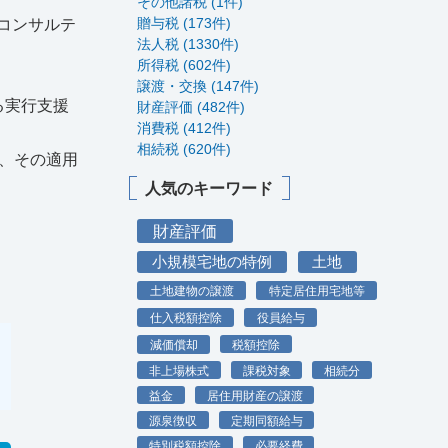
その他諸税 (1件)
贈与税 (173件)
コンサルテ
法人税 (1330件)
所得税 (602件)
譲渡・交換 (147件)
る実行支援
財産評価 (482件)
消費税 (412件)
相続税 (620件)
、その適用
人気のキーワード
財産評価
小規模宅地の特例
土地
土地建物の譲渡
特定居住用宅地等
仕入税額控除
役員給与
減価償却
税額控除
非上場株式
課税対象
相続分
益金
居住用財産の譲渡
源泉徴収
定期同額給与
特別税額控除
必要経費