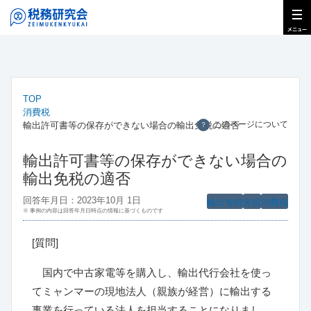
TOP
消費税
このページについて
輸出許可書等の保存ができない場合の輸出免税の適否
？
輸出許可書等の保存ができない場合の
輸出免税の適否
回答年月日：2023年10月 1日
輸出免税
免税
消費税
※ 事例の内容は回答年月日時点の情報に基づくものです
[
質問
]
国内で中古家電等を購入し、輸出代行会社を使っ
てミャンマーの現地法人（親族が経営）に輸出する
事業を行っている法人を担当することになりまし