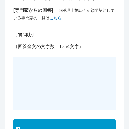
[専門家からの回答]
※税理士懇話会が顧問契約して
いる専門家の一覧は
こちら
〔質問①〕
（回答全文の文字数：1354文字）
この続きは税理士懇話会 会員限定コンテンツ
「事例データベース」に収録されています
「税理士懇話会」会員になると、本事例だけ
でなく約13,000件のプロが悩んだ厳選事例が
読み放題！ 詳しいサービス内容は下記ボタン
よりご覧ください。無料でお試しいただける
IDもご案内させていただきます。
「事例データベース」・「税理士懇話