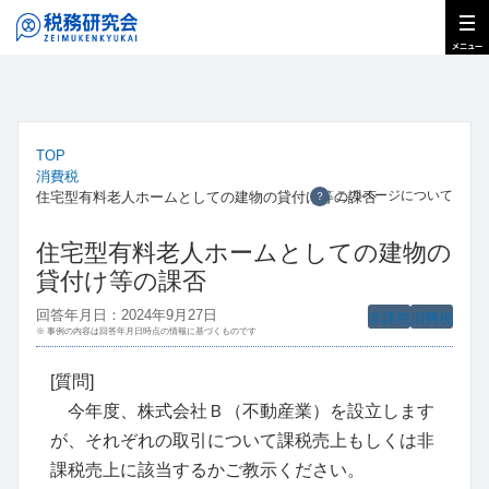
TOP
消費税
このページについて
住宅型有料老人ホームとしての建物の貸付け等の課否
？
住宅型有料老人ホームとしての建物の
貸付け等の課否
回答年月日：2024年9月27日
非課税
消費税
※ 事例の内容は回答年月日時点の情報に基づくものです
[質問]
今年度、株式会社Ｂ（不動産業）を設立します
が、それぞれの取引について課税売上もしくは非
課税売上に該当するかご教示ください。