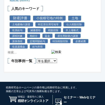
相続税 (620件)
人気のキーワード
財産評価
小規模宅地の特例
土地
土地建物の譲渡
特定居住用宅地等
仕入税額控除
役員給与
減価償却
税額控除
非上場株式
課税対象
相続分
益金
居住用財産の譲渡
源泉徴収
定期同額給与
特別税額控除
必要経費
役員退職金
給与所得
年別事例一覧
税務研究会ホームページの著作権は税務研究会に帰属します。
掲載の文章および写真等の無断転載を禁じます。
情報誌・書籍等のご購入
セミナー・Webセミナ
税研オンラインストア
ー