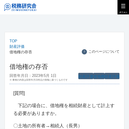
TOP
財産評価
このページについて
借地権の存否
？
借地権の存否
回答年月日：2023年5月 1日
財産評価
借地権
財産評価
※ 事例の内容は回答年月日時点の情報に基づくものです
[質問]
下記の場合に、借地権を相続財産として計上す
る必要がありますか。
〇土地の所有者→相続人（長男）