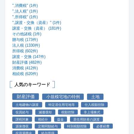
",消費税" (1件)
",法人税" (1件)
",所得税" (1件)
",譲渡・交換（資産）" (1件)
譲渡・交換（資産） (181件)
その他諸税 (1件)
贈与税 (173件)
法人税 (1330件)
所得税 (602件)
譲渡・交換 (147件)
財産評価 (482件)
消費税 (412件)
相続税 (620件)
人気のキーワード
財産評価
小規模宅地の特例
土地
土地建物の譲渡
特定居住用宅地等
仕入税額控除
役員給与
減価償却
税額控除
非上場株式
課税対象
相続分
益金
居住用財産の譲渡
源泉徴収
定期同額給与
特別税額控除
必要経費
役員退職金
給与所得