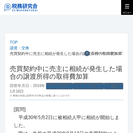
TOP
譲渡・交換
このページについて
売買契約中に売主に相続が発生した場合の譲渡所得の取得費加算
？
売買契約中に売主に相続が発生した場
合の譲渡所得の取得費加算
回答年月日：2019年
相続財産の譲渡
取得費加算の特例
譲渡・交換
1月18日
※ 事例の内容は回答年月日時点の情報に基づくものです
[質問]
平成30年5月2日に被相続人甲に相続が開始しま
した。