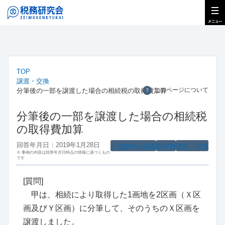
TOP
譲渡・交換
このページについて
分筆後の一部を譲渡した場合の相続税の取得費加算
？
分筆後の一部を譲渡した場合の相続税
の取得費加算
回答年月日：2019年1月28日
土地建物の譲渡
取得費
譲渡・交換
※ 事例の内容は回答年月日時点の情報に基づくもの
です
[質問]
甲は、相続により取得した1画地を2区画（Ｘ区
画及びＹ区画）に分筆して、そのうちのＸ区画を
譲渡しました。