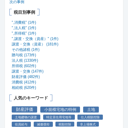
次の事例
税目別事例
",消費税" (1件)
",法人税" (1件)
",所得税" (1件)
",譲渡・交換（資産）" (1件)
譲渡・交換（資産） (181件)
その他諸税 (1件)
贈与税 (173件)
法人税 (1330件)
所得税 (602件)
譲渡・交換 (147件)
財産評価 (482件)
消費税 (412件)
相続税 (620件)
人気のキーワード
財産評価
小規模宅地の特例
土地
土地建物の譲渡
特定居住用宅地等
仕入税額控除
役員給与
減価償却
税額控除
非上場株式