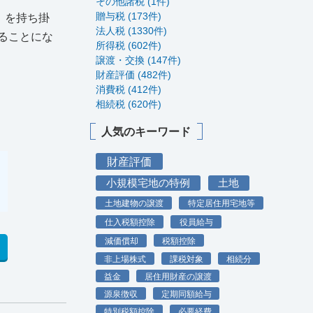
その他諸税 (1件)
贈与税 (173件)
）を持ち掛
法人税 (1330件)
ることにな
所得税 (602件)
譲渡・交換 (147件)
財産評価 (482件)
消費税 (412件)
相続税 (620件)
人気のキーワード
財産評価
小規模宅地の特例
土地
土地建物の譲渡
特定居住用宅地等
仕入税額控除
役員給与
減価償却
税額控除
非上場株式
課税対象
相続分
益金
居住用財産の譲渡
源泉徴収
定期同額給与
特別税額控除
必要経費