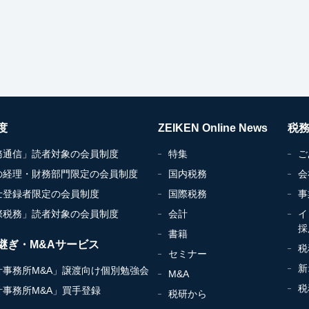
度
ZEIKEN Online News
税
務通信」読者対象の会員制度
特集
ご
の経理・財務部門限定の会員制度
国内税務
会
士登録者限定の会員制度
国際税務
事
際税務」読者対象の会員制度
会計
イ
採
書籍
継ぎ・M&Aサービス
税
セミナー
新
計事務所M&A」譲渡向け個別勉強会
M&A
税
計事務所M&A」買手登録
税研から