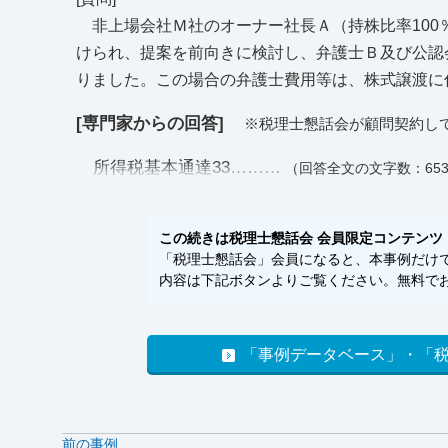
非上場会社Ｍ社のオーナー社長Ａ（持株比率100
けられ、提案を前向きに検討し、弁護士Ｂ及び公認
りました。この場合の弁護士費用等は、株式譲渡に
[専門家からの回答]
※税理士懇話会が顧問契約し
所得税基本通達33………
（回答全文の文字数：65
この続きは税理士懇話会 会員限定コンテンツ
「税理士懇話会」会員になると、本事例だけでな
内容は下記ボタンよりご覧ください。無料でお
「事例データベース」・「
前の事例