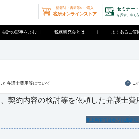
情報誌・書籍等のご購入
セミナー・
税研オンラインストア
を探す、申し
・会計の記事をよむ
税務研究会とは
よくあるご質
した弁護士費用等について
こ
？
援、契約内容の検討等を依頼した弁護士費
非上場有価証券の譲渡
譲渡