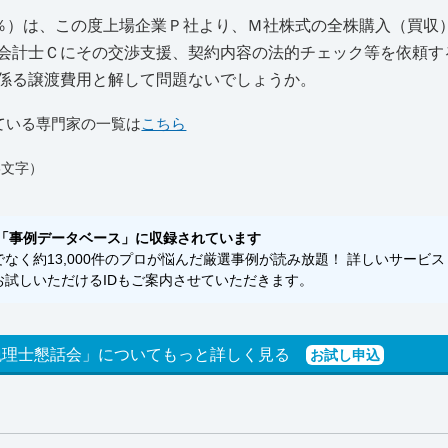
％）は、この度上場企業Ｐ社より、Ｍ社株式の全株購入（買収
会計士Ｃにその交渉支援、契約内容の法的チェック等を依頼す
係る譲渡費用と解して問題ないでしょうか。
ている専門家の一覧は
こちら
3文字）
「事例データベース」に収録されています
く約13,000件のプロが悩んだ厳選事例が読み放題！ 詳しいサービス
試しいただけるIDもご案内させていただきます。
税理士懇話会」についてもっと詳しく見る
お試し申込