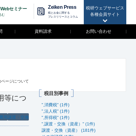
Zeiken Press
税研ウェブサービス
Webセミナー
税とお金に関する
各種会員サイト
込む
プレスリリースとコラム
問
資料請求
お問い合わせ
のページについて
税目別事例
用等につ
",消費税" (1件)
",法人税" (1件)
費用
譲渡・交換
",所得税" (1件)
",譲渡・交換（資産）" (1件)
譲渡・交換（資産） (181件)