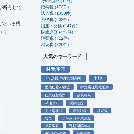
その他諸税 (1件)
贈与税 (173件)
が所有して
法人税 (1330件)
所得税 (602件)
んでいる構
譲渡・交換 (147件)
。）。
財産評価 (482件)
消費税 (412件)
相続税 (620件)
人気のキーワード
財産評価
小規模宅地の特例
土地
土地建物の譲渡
特定居住用宅地等
仕入税額控除
役員給与
減価償却
税額控除
非上場株式
課税対象
相続分
益金
居住用財産の譲渡
源泉徴収
定期同額給与
特別税額控除
必要経費