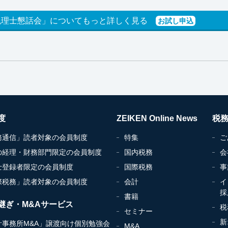
税理士懇話会」についてもっと詳しく見る
お試し申込
度
ZEIKEN Online News
税
務通信」読者対象の会員制度
特集
ご
の経理・財務部門限定の会員制度
国内税務
会
士登録者限定の会員制度
国際税務
事
際税務」読者対象の会員制度
会計
イ
採
書籍
継ぎ・M&Aサービス
税
セミナー
新
計事務所M&A」譲渡向け個別勉強会
M&A