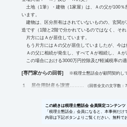
土地（1筆）・建物（1家屋）は、Ａの父が100
います。
建物は、区分所有はされていないものの、玄関が
造です（1階と2階で分かれているのではなく、そ
片方にはＡが居住しています。
もう片方にはＡの父が居住していましたが、今は
Ａの父に相続が発生し、すべてＡが相続し、Ａが
この場合における3000万円控除及び軽減税率の
[専門家からの回答]
※税理士懇話会が顧問契約し
１ 居住用財産を譲渡………
（回答全文の文字数：7
この続きは税理士懇話会 会員限定コンテンツ
「税理士懇話会」会員になると、本事例だけでな
内容は下記ボタンよりご覧ください。無料でお