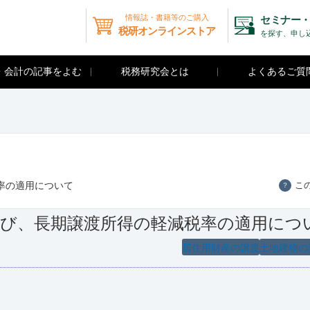
情報誌・書籍等のご購入
セミナー・
税研オンラインストア
を探す、申し
・会計の記事をよむ
税務研究会とは
よくあるご質
率の適用について
こ
？
及び、長期譲渡所得の軽減税率の適用につ
居住用財産の譲渡
土地建物の