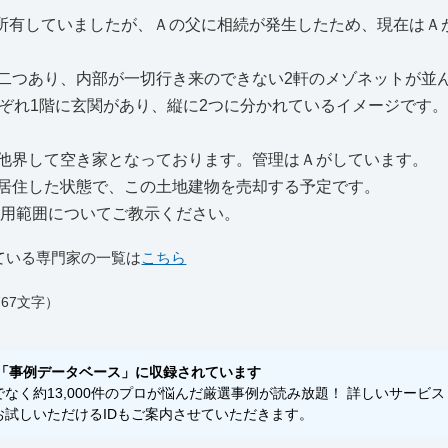
％所有していましたが、Ａの父に相続が発生したため、現在はＡ
二つあり、内部が一切行き来のできない2軒のメゾネットが並
れぞれ1階に玄関があり、縦に2つに分かれているイメージです
他界して空き家となっております。管理はＡがしています。
居住した状態で、この土地建物を売却する予定です。
適用範囲についてご教示ください。
ている専門家の一覧は
こちら
67文字）
「事例データベース」に収録されています
く約13,000件のプロが悩んだ厳選事例が読み放題！ 詳しいサービス
試しいただけるIDもご案内させていただきます。