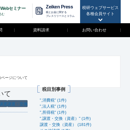
Zeiken Press
税研ウェブサービス
Webセミナー
税とお金に関する
各種会員サイト
込む
プレスリリースとコラム
問
資料請求
お問い合わせ
のページについて
税目別事例
いて
",消費税" (1件)
譲渡
譲渡・交換
",法人税" (1件)
",所得税" (1件)
",譲渡・交換（資産）" (1件)
譲渡・交換（資産） (181件)