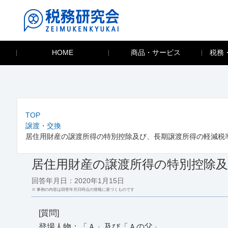
HOME
商品・サービス
税務
TOP
譲渡・交換
居住用財産の譲渡所得の特別控除及び、長期譲渡所得の軽減税
居住用財産の譲渡所得の特別控除
回答年月日：2020年1月15日
※ 事例の内容は回答年月日時点の情報に基づくものです
[質問]
登場人物：「Ａ」及び「Ａの父」