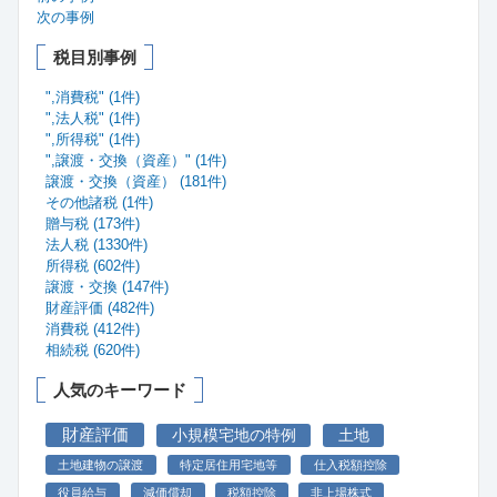
次の事例
税目別事例
",消費税" (1件)
",法人税" (1件)
",所得税" (1件)
",譲渡・交換（資産）" (1件)
譲渡・交換（資産） (181件)
その他諸税 (1件)
贈与税 (173件)
法人税 (1330件)
所得税 (602件)
譲渡・交換 (147件)
財産評価 (482件)
消費税 (412件)
相続税 (620件)
人気のキーワード
財産評価
小規模宅地の特例
土地
土地建物の譲渡
特定居住用宅地等
仕入税額控除
役員給与
減価償却
税額控除
非上場株式