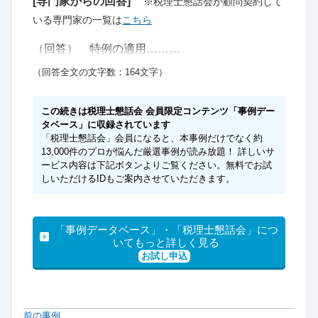
[専門家からの回答]
※税理士懇話会が顧問契約して
いる専門家の一覧は
こちら
（回答） 特例の適用………
（回答全文の文字数：164文字）
この続きは税理士懇話会 会員限定コンテンツ「事例デー
タベース」に収録されています
「税理士懇話会」会員になると、本事例だけでなく約
13,000件のプロが悩んだ厳選事例が読み放題！ 詳しいサ
ービス内容は下記ボタンよりご覧ください。無料でお試
しいただけるIDもご案内させていただきます。
「事例データベース」・「税理士懇話会」につ
いてもっと詳しく見る
お試し申込
前の事例