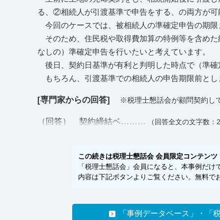
る、②相続人が引渡基準で申告をする、の両方が可
今回のケースでは、被相続人の準確定申告の期限
そのため、住民税や取得費加算の特例等を含めた
なしの）準確定申告を行いたいと考えています。
後日、契約日基準が有利と判明した時点で（準確
もちろん、引渡基準での相続人の申告期限前とし
[専門家からの回答]
※税理士懇話会が顧問契約し
（回答） 契約締結ベ………
（回答全文の文字数：2
この続きは税理士懇話会 会員限定コンテンツ
「税理士懇話会」会員になると、本事例だけでな
内容は下記ボタンよりご覧ください。無料でお
「事例データベース」・「