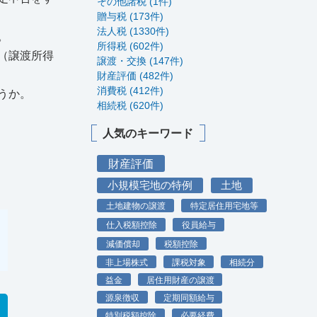
その他諸税 (1件)
贈与税 (173件)
法人税 (1330件)
。
所得税 (602件)
（譲渡所得
譲渡・交換 (147件)
財産評価 (482件)
消費税 (412件)
うか。
相続税 (620件)
人気のキーワード
財産評価
小規模宅地の特例
土地
土地建物の譲渡
特定居住用宅地等
仕入税額控除
役員給与
減価償却
税額控除
非上場株式
課税対象
相続分
益金
居住用財産の譲渡
源泉徴収
定期同額給与
特別税額控除
必要経費