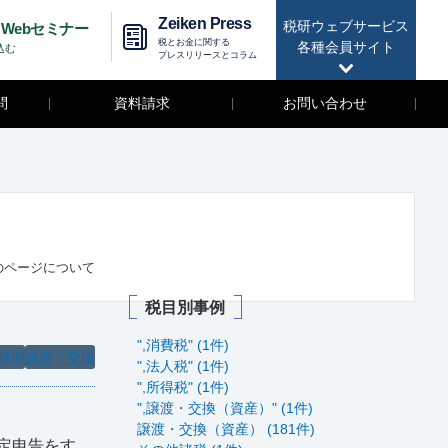
Zeiken Press
税研ウェブサービス
Webセミナー
税とお金に関する
各種会員サイト
込む
プレスリリースとコラム
問
資料請求
お問い合わせ
のページについて
税目別事例
",消費税" (1件)
時期
譲渡・交換
",法人税" (1件)
",所得税" (1件)
",譲渡・交換（資産）" (1件)
譲渡・交換（資産） (181件)
定申告をす