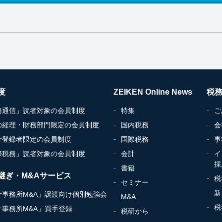
度
ZEIKEN Online News
税
務通信」読者対象の会員制度
特集
ご
の経理・財務部門限定の会員制度
国内税務
会
士登録者限定の会員制度
国際税務
事
際税務」読者対象の会員制度
会計
イ
採
書籍
継ぎ・M&Aサービス
税
セミナー
新
計事務所M&A」譲渡向け個別勉強会
M&A
税
計事務所M&A」買手登録
税研から