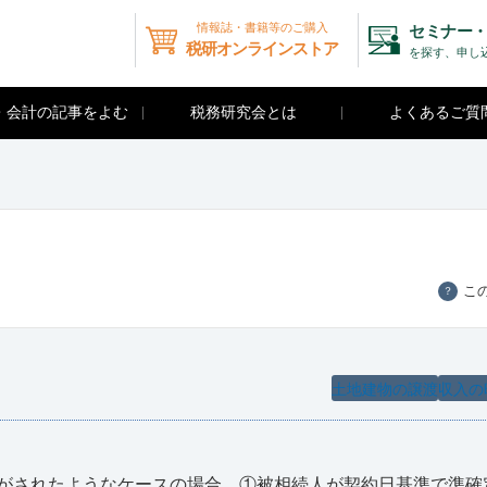
情報誌・書籍等のご購入
セミナー・
税研オンラインストア
を探す、申し
・会計の記事をよむ
税務研究会とは
よくあるご質
こ
？
土地建物の譲渡
収入の
がされたようなケースの場合、①被相続人が契約日基準で準確