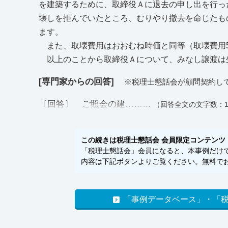
を建築するために、取締役Ａに退去の申し出を行っ
壊しを拒んでいたところ、むりやり撤去を命じたも
ます。
また、取壊費用はおおむね時価と同等（取壊費用50
以上のことから取締役Ａについて、みなし譲渡は
[専門家からの回答]
※税理士懇話会が顧問契約し
〔回答〕 ご照会の建………
（回答全文の文字数：1
この続きは税理士懇話会 会員限定コンテンツ
「税理士懇話会」会員になると、本事例だけでな
内容は下記ボタンよりご覧ください。無料でお
「事例データベース」・「