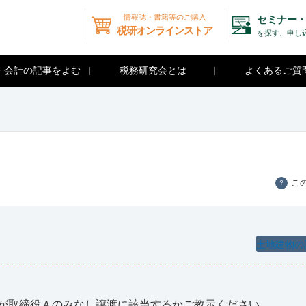
情報誌・書籍等のご購入
セミナー・
税研オンラインストア
を探す、申し
・会計の記事をよむ
税務研究会とは
よくあるご質
こ
？
土地建物の
が取締役Ａのみなし譲渡に該当するかご教示ください。