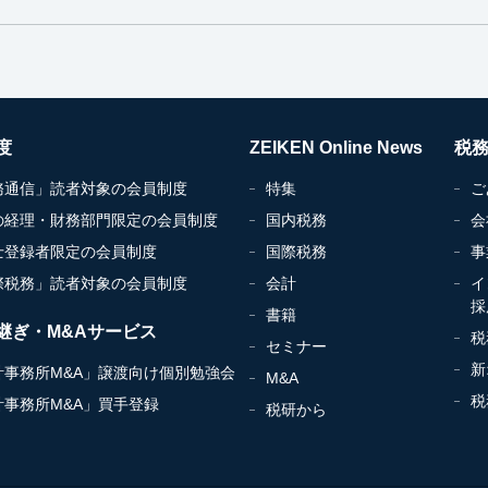
度
ZEIKEN Online News
税
務通信」読者対象の会員制度
特集
ご
の経理・財務部門限定の会員制度
国内税務
会
士登録者限定の会員制度
国際税務
事
際税務」読者対象の会員制度
会計
イ
採
書籍
継ぎ・M&Aサービス
税
セミナー
新
計事務所M&A」譲渡向け個別勉強会
M&A
税
計事務所M&A」買手登録
税研から