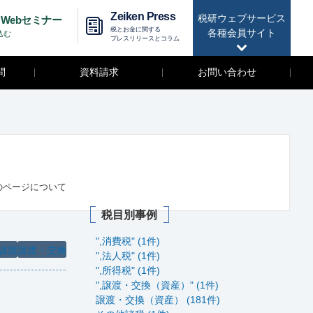
Zeiken Press
税研ウェブサービス
Webセミナー
税とお金に関する
各種会員サイト
込む
プレスリリースとコラム
問
資料請求
お問い合わせ
のページについて
税目別事例
",消費税" (1件)
譲渡
譲渡・交換
",法人税" (1件)
",所得税" (1件)
",譲渡・交換（資産）" (1件)
譲渡・交換（資産） (181件)