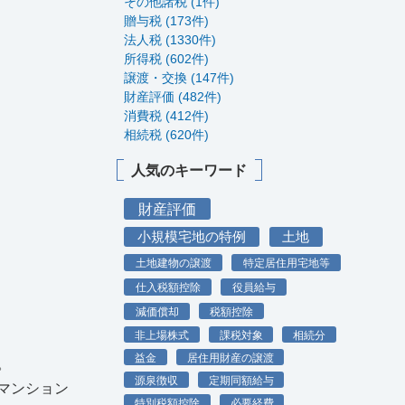
その他諸税 (1件)
贈与税 (173件)
法人税 (1330件)
所得税 (602件)
譲渡・交換 (147件)
財産評価 (482件)
消費税 (412件)
相続税 (620件)
人気のキーワード
財産評価
小規模宅地の特例
土地
土地建物の譲渡
特定居住用宅地等
仕入税額控除
役員給与
減価償却
税額控除
非上場株式
課税対象
相続分
益金
居住用財産の譲渡
。
源泉徴収
定期同額給与
マンション
特別税額控除
必要経費