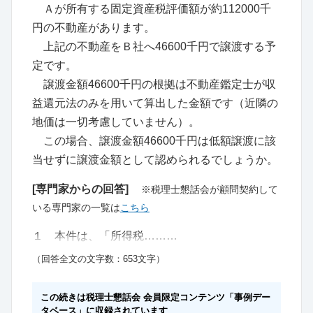
Ａが所有する固定資産税評価額が約112000千
円の不動産があります。
上記の不動産をＢ社へ46600千円で譲渡する予
定です。
譲渡金額46600千円の根拠は不動産鑑定士が収
益還元法のみを用いて算出した金額です（近隣の
地価は一切考慮していません）。
この場合、譲渡金額46600千円は低額譲渡に該
当せずに譲渡金額として認められるでしょうか。
[専門家からの回答]
※税理士懇話会が顧問契約して
いる専門家の一覧は
こちら
１ 本件は、「所得税………
（回答全文の文字数：653文字）
この続きは税理士懇話会 会員限定コンテンツ「事例デー
タベース」に収録されています