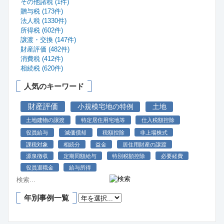
その他諸税 (1件)
贈与税 (173件)
法人税 (1330件)
所得税 (602件)
譲渡・交換 (147件)
財産評価 (482件)
消費税 (412件)
相続税 (620件)
人気のキーワード
財産評価
小規模宅地の特例
土地
土地建物の譲渡
特定居住用宅地等
仕入税額控除
役員給与
減価償却
税額控除
非上場株式
課税対象
相続分
益金
居住用財産の譲渡
源泉徴収
定期同額給与
特別税額控除
必要経費
役員退職金
給与所得
年別事例一覧