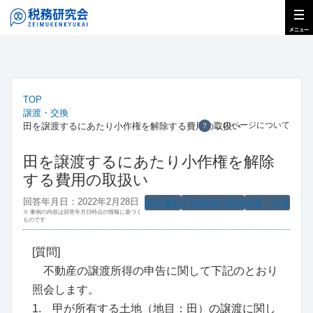
TOP
譲渡・交換
このページについて
田を譲渡するにあたり小作権を解除する費用の取扱い
？
田を譲渡するにあたり小作権を解除
する費用の取扱い
回答年月日：2022年2月28日
譲渡価額
土地建物の譲渡
譲渡・交換
※ 事例の内容は回答年月日時点の情報に基づく
ものです
[質問]
不動産の譲渡所得の申告に関して下記のとおり
照会します。
1. 甲が所有する土地（地目：田）の譲渡に関し