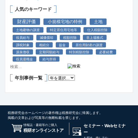
人気のキーワード
財産評価
小規模宅地の特例
土地
土地建物の譲渡
特定居住用宅地等
仕入税額控除
役員給与
減価償却
税額控除
非上場株式
課税対象
相続分
益金
居住用財産の譲渡
源泉徴収
定期同額給与
特別税額控除
必要経費
役員退職金
給与所得
年別事例一覧
税務研究会ホームページの著作権は税務研究会に帰属します。
掲載の文章および写真等の無断転載を禁じます。
情報誌・書籍等のご購入
セミナー・Webセミナ
税研オンラインストア
ー
を探す、申し込む