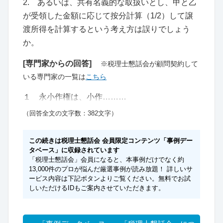
2. あるいは、共有名義的な取扱いとし、甲と乙
が受領した金額に応じて按分計算（1/2）して譲
渡所得を計算するという考え方は誤りでしょう
か。
[専門家からの回答]
※税理士懇話会が顧問契約して
いる専門家の一覧は
こちら
１ 永小作権は、小作………
（回答全文の文字数：382文字）
この続きは税理士懇話会 会員限定コンテンツ「事例デー
タベース」に収録されています
「税理士懇話会」会員になると、本事例だけでなく約
13,000件のプロが悩んだ厳選事例が読み放題！ 詳しいサ
ービス内容は下記ボタンよりご覧ください。無料でお試
しいただけるIDもご案内させていただきます。