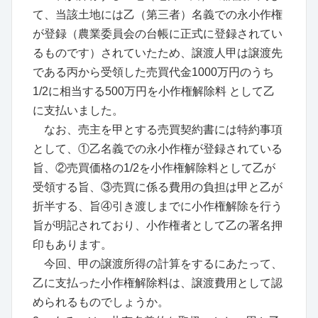
て、当該土地には乙（第三者）名義での永小作権
が登録（農業委員会の台帳に正式に登録されてい
るものです）されていたため、譲渡人甲は譲渡先
である丙から受領した売買代金1000万円のうち
1/2に相当する500万円を小作権解除料 として乙
に支払いました。
なお、売主を甲とする売買契約書には特約事項
として、①乙名義での永小作権が登録されている
旨、②売買価格の1/2を小作権解除料として乙が
受領する旨、③売買に係る費用の負担は甲と乙が
折半する、旨④引き渡しまでに小作権解除を行う
旨が明記されており、小作権者として乙の署名押
印もあります。
今回、甲の譲渡所得の計算をするにあたって、
乙に支払った小作権解除料は、譲渡費用として認
められるものでしょうか。