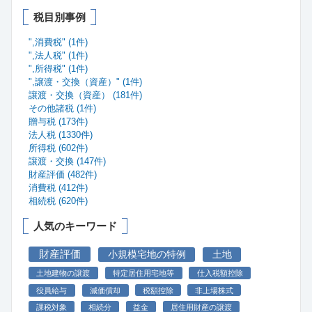
税目別事例
",消費税" (1件)
",法人税" (1件)
",所得税" (1件)
",譲渡・交換（資産）" (1件)
譲渡・交換（資産） (181件)
その他諸税 (1件)
贈与税 (173件)
法人税 (1330件)
所得税 (602件)
譲渡・交換 (147件)
財産評価 (482件)
消費税 (412件)
相続税 (620件)
人気のキーワード
財産評価
小規模宅地の特例
土地
土地建物の譲渡
特定居住用宅地等
仕入税額控除
役員給与
減価償却
税額控除
非上場株式
課税対象
相続分
益金
居住用財産の譲渡