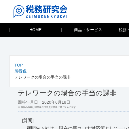
HOME
商品・サービス
税務
TOP
所得税
テレワークの場合の手当の課非
テレワークの場合の手当の課非
回答年月日：2020年6月18日
※ 事例の内容は回答年月日時点の情報に基づくものです
[質問]
顧問先Ａ社は、現在の新コロナ対応策としてテレ