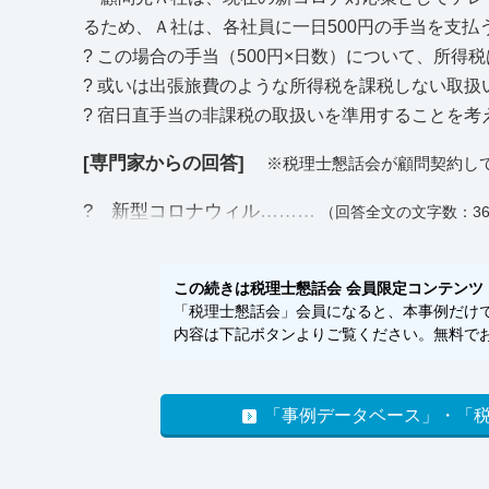
るため、Ａ社は、各社員に一日500円の手当を支払
? この場合の手当（500円×日数）について、所得
? 或いは出張旅費のような所得税を課税しない取扱
? 宿日直手当の非課税の取扱いを準用することを考
[専門家からの回答]
※税理士懇話会が顧問契約し
? 新型コロナウィル………
（回答全文の文字数：36
この続きは税理士懇話会 会員限定コンテンツ
「税理士懇話会」会員になると、本事例だけでな
内容は下記ボタンよりご覧ください。無料でお
「事例データベース」・「