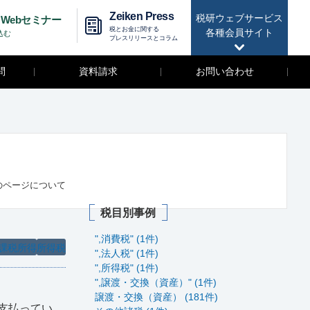
Zeiken Press
税研ウェブサービス
Webセミナー
税とお金に関する
各種会員サイト
込む
プレスリリースとコラム
問
資料請求
お問い合わせ
のページについて
税目別事例
",消費税" (1件)
課税所得
所得税
",法人税" (1件)
",所得税" (1件)
",譲渡・交換（資産）" (1件)
譲渡・交換（資産） (181件)
支払ってい