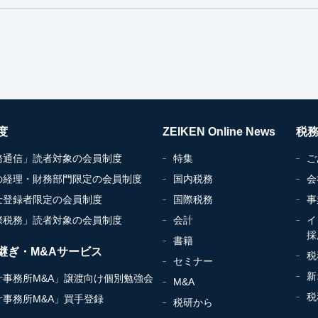
度
ZEIKEN Online News
税
務通信」読者対象の会員制度
特集
ご
の経理・財務部門限定の会員制度
国内税務
会
士登録者限定の会員制度
国際税務
事
際税務」読者対象の会員制度
会計
イ
採
書籍
継ぎ・M&Aサービス
税
セミナー
新
計事務所M&A」譲渡向け個別勉強会
M&A
税
計事務所M&A」買手登録
税研から