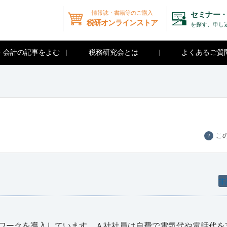
情報誌・書籍等のご購入
セミナー・
税研オンラインストア
を探す、申し
・会計の記事をよむ
税務研究会とは
よくあるご質
こ
？
非
ワークを導入しています。Ａ社社員は自費で電気代や電話代を