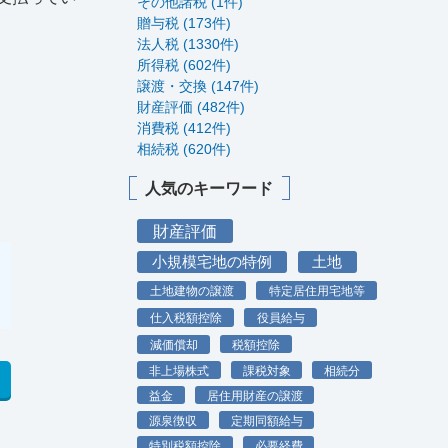
その他諸税 (1件)
贈与税 (173件)
法人税 (1330件)
所得税 (602件)
譲渡・交換 (147件)
財産評価 (482件)
消費税 (412件)
相続税 (620件)
人気のキーワード
財産評価
小規模宅地の特例
土地
土地建物の譲渡
特定居住用宅地等
仕入税額控除
役員給与
減価償却
税額控除
非上場株式
課税対象
相続分
益金
居住用財産の譲渡
源泉徴収
定期同額給与
特別税額控除
必要経費