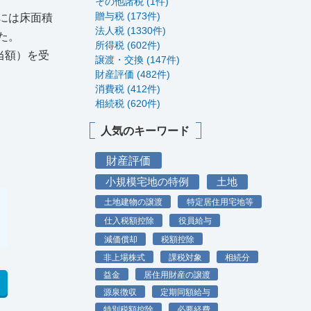
その他諸税 (1件)
贈与税 (173件)
には床面積
法人税 (1330件)
た。
所得税 (602件)
当額）を受
譲渡・交換 (147件)
財産評価 (482件)
消費税 (412件)
相続税 (620件)
人気のキーワード
財産評価
小規模宅地の特例
土地
土地建物の譲渡
特定居住用宅地等
仕入税額控除
役員給与
減価償却
税額控除
非上場株式
課税対象
相続分
益金
居住用財産の譲渡
源泉徴収
定期同額給与
特別税額控除
必要経費