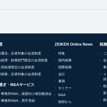
度
ZEIKEN Online News
税
務通信」読者対象の会員制度
特集
ご
の経理・財務部門限定の会員制度
国内税務
会
士登録者限定の会員制度
国際税務
事
際税務」読者対象の会員制度
会計
イ
採
書籍
継ぎ・M&Aサービス
税
セミナー
新
計事務所M&A」譲渡向け個別勉強会
M&A
税
計事務所M&A」買手登録
税研から