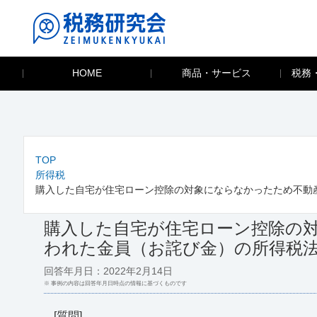
HOME
商品・サービス
税務
TOP
所得税
購入した自宅が住宅ローン控除の対象にならなかったため不動
購入した自宅が住宅ローン控除の
われた金員（お詫び金）の所得税
回答年月日：2022年2月14日
※ 事例の内容は回答年月日時点の情報に基づくものです
[質問]