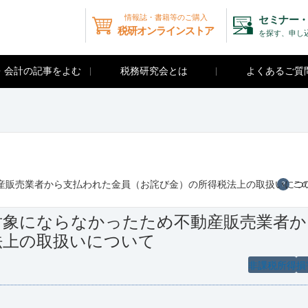
情報誌・書籍等のご購入
セミナー・
税研オンラインストア
を探す、申し
・会計の記事をよむ
税務研究会とは
よくあるご質
産販売業者から支払われた金員（お詫び金）の所得税法上の取扱いにつ
こ
？
対象にならなかったため不動産販売業者か
法上の取扱いについて
非課税所得
損