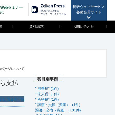
Zeiken Press
税研ウェブサービス
Webセミナー
税とお金に関する
各種会員サイト
込む
プレスリリースとコラム
問
資料請求
お問い合わせ
いて
のページについて
税目別事例
ら支払
",消費税" (1件)
",法人税" (1件)
害賠償金
所得税
",所得税" (1件)
",譲渡・交換（資産）" (1件)
譲渡・交換（資産） (181件)