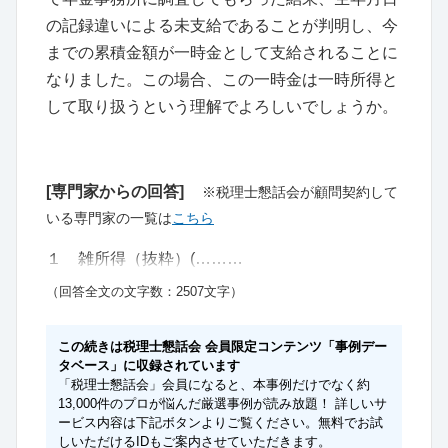
の記録違いによる未支給であることが判明し、今
までの累積金額が一時金として支給されることに
なりました。この場合、この一時金は一時所得と
して取り扱うという理解でよろしいでしょうか。
[専門家からの回答]
※税理士懇話会が顧問契約して
いる専門家の一覧は
こちら
１ 雑所得（抜粋）(………
（回答全文の文字数：2507文字）
この続きは税理士懇話会 会員限定コンテンツ「事例デー
タベース」に収録されています
「税理士懇話会」会員になると、本事例だけでなく約
13,000件のプロが悩んだ厳選事例が読み放題！ 詳しいサ
ービス内容は下記ボタンよりご覧ください。無料でお試
しいただけるIDもご案内させていただきます。