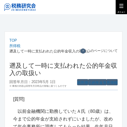
TOP
所得税
このページについて
遡及して一時に支払われた公的年金収入の取扱い
？
遡及して一時に支払われた公的年金収
入の取扱い
回答年月日：2023年5月 1日
雑所得
公的年金等
所得税
※ 事例の内容は回答年月日時点の情報に基づくものです
[質問]
以前金融機関に勤務していたＡ氏（80歳）は、
今まで公的年金が支給されずにいましたが、改め
て年金事務所に調査してもらった結果、生年月日