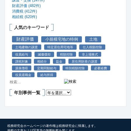
譲渡・交換 (147件)
財産評価 (482件)
消費税 (412件)
相続税 (620件)
人気のキーワード
財産評価
小規模宅地の特例
土地
土地建物の譲渡
特定居住用宅地等
仕入税額控除
役員給与
減価償却
税額控除
非上場株式
課税対象
相続分
益金
居住用財産の譲渡
源泉徴収
定期同額給与
特別税額控除
必要経費
役員退職金
給与所得
年別事例一覧
税務研究会ホームページの著作権は税務研究会に帰属します。
掲載の文章および写真等の無断転載を禁じます。