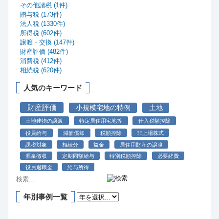
その他諸税 (1件)
贈与税 (173件)
法人税 (1330件)
所得税 (602件)
譲渡・交換 (147件)
財産評価 (482件)
消費税 (412件)
相続税 (620件)
人気のキーワード
財産評価
小規模宅地の特例
土地
土地建物の譲渡
特定居住用宅地等
仕入税額控除
役員給与
減価償却
税額控除
非上場株式
課税対象
相続分
益金
居住用財産の譲渡
源泉徴収
定期同額給与
特別税額控除
必要経費
役員退職金
給与所得
年別事例一覧