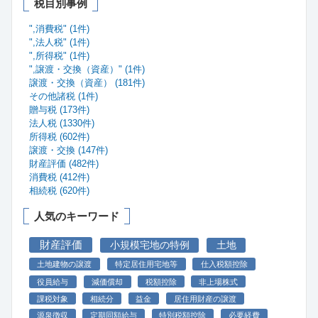
税目別事例
",消費税" (1件)
",法人税" (1件)
",所得税" (1件)
",譲渡・交換（資産）" (1件)
譲渡・交換（資産） (181件)
その他諸税 (1件)
贈与税 (173件)
法人税 (1330件)
所得税 (602件)
譲渡・交換 (147件)
財産評価 (482件)
消費税 (412件)
相続税 (620件)
人気のキーワード
財産評価
小規模宅地の特例
土地
土地建物の譲渡
特定居住用宅地等
仕入税額控除
役員給与
減価償却
税額控除
非上場株式
課税対象
相続分
益金
居住用財産の譲渡
源泉徴収
定期同額給与
特別税額控除
必要経費