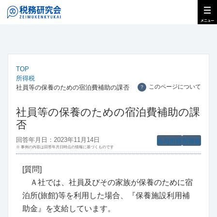
TOP
所得税
このページについて
社員等の保養のための宿泊費補助の課否
？
社員等の保養のための宿泊費補助の課
否
回答年月日：2023年11月14日
給与所得
所得税
※ 事例の内容は回答年月日時点の情報に基づくものです
[質問]
Ａ社では、社員及びその家族が保養のために宿
泊所(旅館)等を利用した場合、『保養施設利用補
助金』を支給しています。