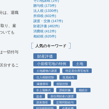
その他諸税 (1件)
贈与税 (173件)
法人税 (1330件)
分は、退職
所得税 (602件)
譲渡・交換 (147件)
け取り、雇
財産評価 (482件)
消費税 (412件)
ついても
相続税 (620件)
人気のキーワード
は一切付与
財産評価
小規模宅地の特例
土地
区分するこ
土地建物の譲渡
特定居住用宅地等
仕入税額控除
役員給与
減価償却
税額控除
非上場株式
課税対象
相続分
益金
居住用財産の譲渡
源泉徴収
定期同額給与
特別税額控除
必要経費