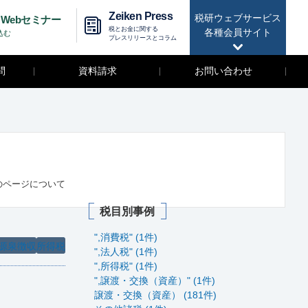
Zeiken Press
税研ウェブサービス
Webセミナー
税とお金に関する
各種会員サイト
込む
プレスリリースとコラム
問
資料請求
お問い合わせ
のページについて
税目別事例
",消費税" (1件)
源泉徴収
所得税
",法人税" (1件)
",所得税" (1件)
",譲渡・交換（資産）" (1件)
譲渡・交換（資産） (181件)