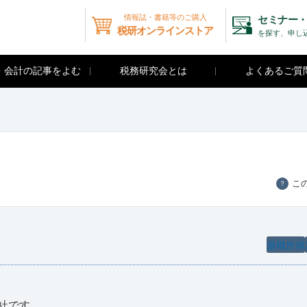
情報誌・書籍等のご購入
セミナー・
税研オンラインストア
を探す、申し
・会計の記事をよむ
税務研究会とは
よくあるご質
こ
？
退職所得
社です。