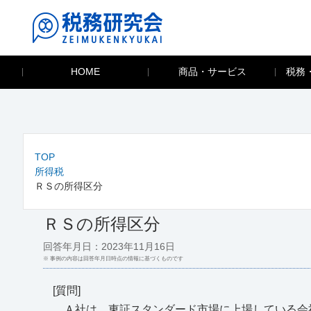
HOME
商品・サービス
税務
TOP
所得税
ＲＳの所得区分
ＲＳの所得区分
回答年月日：2023年11月16日
※ 事例の内容は回答年月日時点の情報に基づくものです
[質問]
Ａ社は、東証スタンダード市場に上場している会