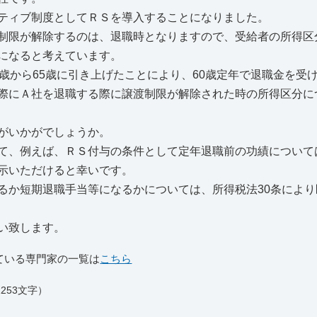
ティブ制度としてＲＳを導入することになりました。
制限が解除するのは、退職時となりますので、受給者の所得区
になると考えています。
歳から65歳に引き上げたことにより、60歳定年で退職金を受
際にＡ社を退職する際に譲渡制限が解除された時の所得区分に
すがいかがでしょうか。
て、例えば、ＲＳ付与の条件として定年退職前の功績について
示いただけると幸いです。
か短期退職手当等になるかについては、所得税法30条により
い致します。
ている専門家の一覧は
こちら
253文字）