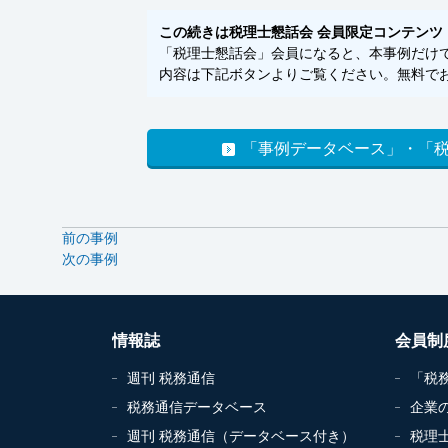
この続きは税理士懇話会 会員限定コンテンツ
「税理士懇話会」会員になると、本事例だけでな
内容は下記ボタンよりご覧ください。無料でお
「事例データベース」・「
前の事例
次の事例
情報誌
会員制
週刊 税務通信
「税
税務通信データベース
企業
週刊 税務通信（データベース付き）
税理