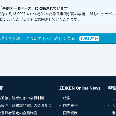
「事例データベース」に収録されています
く約13,000件のプロが悩んだ厳選事例が読み放題！ 詳しいサービス
試しいただけるIDもご案内させていただきます。
税理士懇話会」についてもっと詳しく見る
お試し申込
度
ZEIKEN Online News
税
務通信」読者対象の会員制度
特集
ご
の経理・財務部門限定の会員制度
国内税務
会
士登録者限定の会員制度
国際税務
事