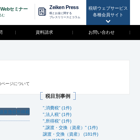
Zeiken Press
税研ウェブサービス
Webセミナー
税とお金に関する
各種会員サイト
込む
プレスリリースとコラム
問
資料請求
お問い合わせ
のページについて
税目別事例
",消費税" (1件)
源泉徴収
所得税
",法人税" (1件)
",所得税" (1件)
",譲渡・交換（資産）" (1件)
譲渡・交換（資産） (181件)