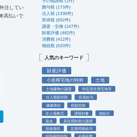
その他諸税 (1件)
贈与税 (173件)
外注してい
法人税 (1330件)
来高払いで
所得税 (602件)
譲渡・交換 (147件)
財産評価 (482件)
消費税 (412件)
相続税 (620件)
人気のキーワード
財産評価
小規模宅地の特例
土地
土地建物の譲渡
特定居住用宅地等
仕入税額控除
役員給与
減価償却
税額控除
非上場株式
課税対象
相続分
益金
居住用財産の譲渡
源泉徴収
定期同額給与
特別税額控除
必要経費