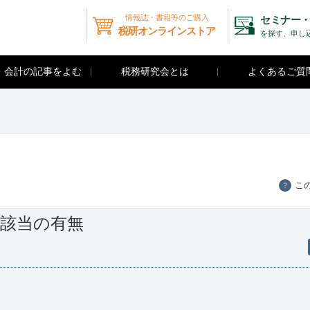
情報誌・書籍等のご購入
セミナー・
税研オンラインストア
を探す、申し
・会計の記事をよむ
税務研究会とは
よくあるご質
こ
？
に該当の有無
。