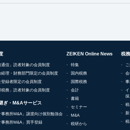
度
ZEIKEN Online News
税
務通信」読者対象の会員制度
特集
ご
の経理・財務部門限定の会員制度
国内税務
会
士登録者限定の会員制度
国際税務
事
際税務」読者対象の会員制度
会計
イ
採
書籍
継ぎ・M&Aサービス
税
セミナー
新
計事務所M&A」譲渡向け個別勉強会
M&A
税
計事務所M&A」買手登録
税研から