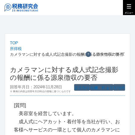
TOP
所得税
このページについて
カメラマンに対する成人式記念撮影の報酬に係る源泉徴収の要否
？
カメラマンに対する成人式記念撮影
の報酬に係る源泉徴収の要否
回答年月日：2024年11月28日
源泉徴収
報酬、料金等
所得税
※ 事例の内容は回答年月日時点の情報に基づくものです
[質問]
美容室を経営しています。
成人式にヘアカット・着付等を当社が行い、お
客様へサービスの一環として個人のカメラマンに