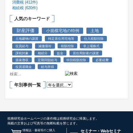
消費税 (412件)
相続税 (620件)
人気のキーワード
財産評価
小規模宅地の特例
土地
土地建物の譲渡
特定居住用宅地等
仕入税額控除
役員給与
減価償却
税額控除
非上場株式
課税対象
相続分
益金
居住用財産の譲渡
源泉徴収
定期同額給与
特別税額控除
必要経費
役員退職金
給与所得
年別事例一覧
税務研究会ホームページの著作権は税務研究会に帰属します。
掲載の文章および写真等の無断転載を禁じます。
情報誌・書籍等のご購入
セミナー・Webセミナ