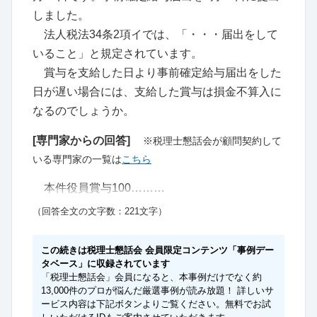
しました。
法人税法34条2項イでは、「・・・届出をして
いること」と規定されています。
賞与を支給した日より事前確定給与届出をした
日が遅い場合には、支給した賞与は損金不算入に
なるのでしょうか。
[専門家からの回答]
※税理士懇話会が顧問契約して
いる専門家の一覧は
こちら
本件役員賞与100………
（回答全文の文字数：221文字）
この続きは税理士懇話会 会員限定コンテンツ「事例デー
タベース」に収録されています
「税理士懇話会」会員になると、本事例だけでなく約
13,000件のプロが悩んだ厳選事例が読み放題！ 詳しいサ
ービス内容は下記ボタンよりご覧ください。無料でお試