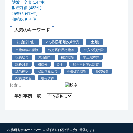
譲渡・交換 (147件)
財産評価 (482件)
消費税 (412件)
相続税 (620件)
人気のキーワード
財産評価
小規模宅地の特例
土地
土地建物の譲渡
特定居住用宅地等
仕入税額控除
役員給与
減価償却
税額控除
非上場株式
課税対象
相続分
益金
居住用財産の譲渡
源泉徴収
定期同額給与
特別税額控除
必要経費
役員退職金
給与所得
年別事例一覧
税務研究会ホームページの著作権は税務研究会に帰属します。