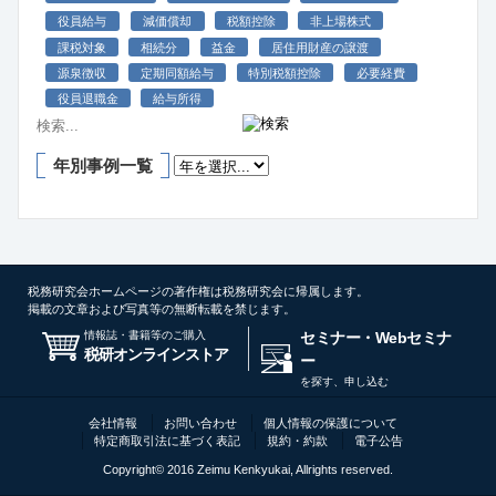
役員給与
減価償却
税額控除
非上場株式
課税対象
相続分
益金
居住用財産の譲渡
源泉徴収
定期同額給与
特別税額控除
必要経費
役員退職金
給与所得
年別事例一覧
税務研究会ホームページの著作権は税務研究会に帰属します。
掲載の文章および写真等の無断転載を禁じます。
情報誌・書籍等のご購入
セミナー・Webセミナ
税研オンラインストア
ー
を探す、申し込む
会社情報
お問い合わせ
個人情報の保護について
特定商取引法に基づく表記
規約・約款
電子公告
Copyright© 2016 Zeimu Kenkyukai, Allrights reserved.