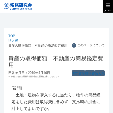
TOP
法人税
このページについて
資産の取得価額―不動産の簡易鑑定費用
？
資産の取得価額―不動産の簡易鑑定費
用
回答年月日：2019年4月16日
固定資産
取得費
法人税
※ 事例の内容は回答年月日時点の情報に基づくものです
[質問]
土地・建物を購入するに当たり、物件の簡易鑑
定をした費用は取得費に含めず、支払時の損金に
計上してよいですか。