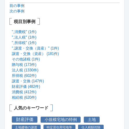
前の事例
次の事例
税目別事例
",消費税" (1件)
",法人税" (1件)
",所得税" (1件)
",譲渡・交換（資産）" (1件)
譲渡・交換（資産） (181件)
その他諸税 (1件)
贈与税 (173件)
法人税 (1330件)
所得税 (602件)
譲渡・交換 (147件)
財産評価 (482件)
消費税 (412件)
相続税 (620件)
人気のキーワード
財産評価
小規模宅地の特例
土地
土地建物の譲渡
特定居住用宅地等
仕入税額控除