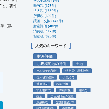
その他諸税 (1件)
贈与税 (173件)
下で、要件
法人税 (1330件)
所得税 (602件)
譲渡・交換 (147件)
営業（診
財産評価 (482件)
消費税 (412件)
相続税 (620件)
人気のキーワード
財産評価
小規模宅地の特例
土地
土地建物の譲渡
特定居住用宅地等
仕入税額控除
役員給与
減価償却
税額控除
非上場株式
課税対象
相続分
益金
居住用財産の譲渡
源泉徴収
定期同額給与
特別税額控除
必要経費