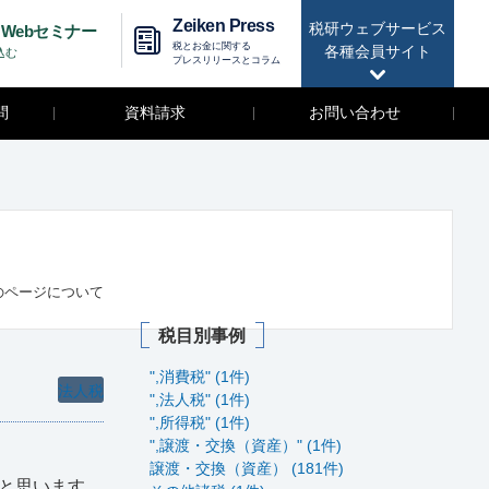
Zeiken Press
税研ウェブサービス
Webセミナー
税とお金に関する
各種会員サイト
込む
プレスリリースとコラム
問
資料請求
お問い合わせ
のページについて
税目別事例
",消費税" (1件)
法人税
",法人税" (1件)
",所得税" (1件)
",譲渡・交換（資産）" (1件)
譲渡・交換（資産） (181件)
と思います