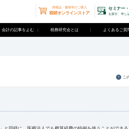
情報誌・書籍等のご購入
セミナー・
税研オンラインストア
を探す、申し
・会計の記事をよむ
税務研究会とは
よくあるご質
こ
？
て
」と同様に、医療法人でも概算経費の特例を使うことができる