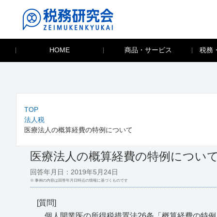
HOME
商品・サービス
税務
TOP
法人税
医療法人の概算経費の特例について
医療法人の概算経費の特例につい
回答年月日：2019年5月24日
※ 事例の内容は回答年月日時点の情報に基づくものです
[質問]
個人開業医の所得税措置法26条「概算経費の特例