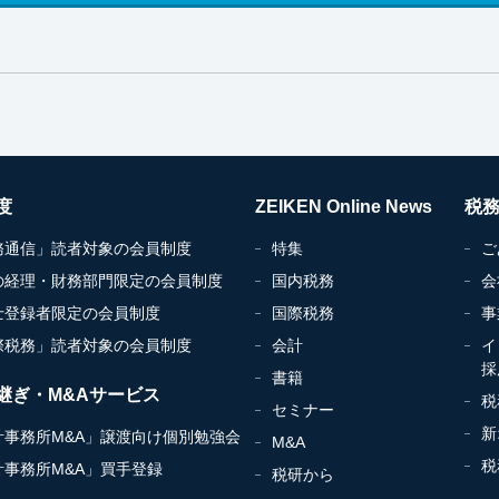
度
ZEIKEN Online News
税
務通信」読者対象の会員制度
特集
ご
の経理・財務部門限定の会員制度
国内税務
会
士登録者限定の会員制度
国際税務
事
際税務」読者対象の会員制度
会計
イ
採
書籍
継ぎ・M&Aサービス
税
セミナー
新
計事務所M&A」譲渡向け個別勉強会
M&A
税
計事務所M&A」買手登録
税研から