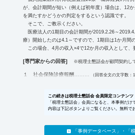
が、会計期間が短い（例えば初年度）場合は、12か月
を満たすかどうかの判定をするという認識です。
そこで、ご教示ください。
医療法人の1期目の会計期間が2019.2.26～201
療）開始したのは4.1～ですので、1期目は1か月
この場合、4月の収入×4で12か月の収入として
[専門家からの回答]
※税理士懇話会が顧問契約し
１ 社会保険診療報酬………
（回答全文の文字数：1
この続きは税理士懇話会 会員限定コンテンツ
「税理士懇話会」会員になると、本事例だけでな
内容は下記ボタンよりご覧ください。無料でお
「事例データベース」・「