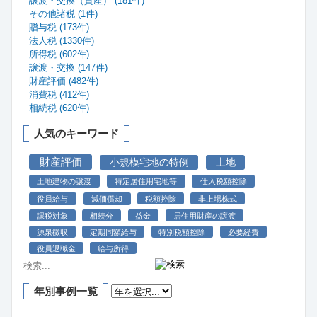
譲渡・交換（資産） (181件)
その他諸税 (1件)
贈与税 (173件)
法人税 (1330件)
所得税 (602件)
譲渡・交換 (147件)
財産評価 (482件)
消費税 (412件)
相続税 (620件)
人気のキーワード
財産評価
小規模宅地の特例
土地
土地建物の譲渡
特定居住用宅地等
仕入税額控除
役員給与
減価償却
税額控除
非上場株式
課税対象
相続分
益金
居住用財産の譲渡
源泉徴収
定期同額給与
特別税額控除
必要経費
役員退職金
給与所得
年別事例一覧